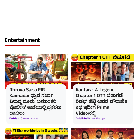
Entertainment
Dhruva Sarja FIR
Kantara: A Legend
Kannada: ಧ್ರುವ ಸರ್ಜಾ
Chapter 1 OTT ಬಿಡುಗಡೆ —
ವಿರುದ್ಧ ದೂರು: ಬನಶಂಕರಿ
ರಿಷಭ್ ಶೆಟ್ಟಿ ಅವರ ಪೌರಾಣಿಕ
ಪೊಲೀಸ್ ಠಾಣೆಯಲ್ಲಿ ಪ್ರಕರಣ
ಕಥೆ ಇದೀಗ Prime
ದಾಖಲು
Videoನಲ್ಲಿ!
Publish:
9 months ago
Publish:
10 months ago