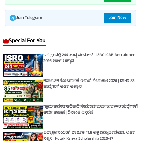
Join Now
Join Telegram
Special For You
ಇಸ್ರೋದಲ್ಲಿ 244 ಹುದ್ದೆ ನೇಮಕಾತಿ | ISRO ICRB Recruitment
2026 ಅರ್ಜಿ ಆಹ್ವಾನ
ಕರ್ನಾಟಕ ತೋಟಗಾರಿಕೆ ಇಲಾಖೆ ನೇಮಕಾತಿ 2026 | KSHD 85
ಹುದ್ದೆಗಳಿಗೆ ಅರ್ಜಿ ಆಹ್ವಾನ
ಗ್ರಾಮ ಆಡಳಿತ ಅಧಿಕಾರಿ ನೇಮಕಾತಿ 2026: 572 VAO ಹುದ್ದೆಗಳಿಗೆ
ಅರ್ಜಿ ಆಹ್ವಾನ | ದಿನಾಂಕ ವಿಸ್ತರಣೆ
ವಿದ್ಯಾರ್ಥಿನಿಯರಿಗೆ ವಾರ್ಷಿಕ ₹1.5 ಲಕ್ಷ ವಿದ್ಯಾರ್ಥಿವೇತನ, ಅರ್ಜಿ
ಸಲ್ಲಿಸಿ | Kotak Kanya Scholarship 2026-27