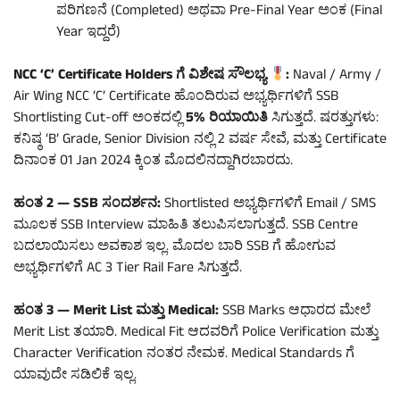
ಪರಿಗಣನೆ (Completed) ಅಥವಾ Pre-Final Year ಅಂಕ (Final
Year ಇದ್ದರೆ)
NCC ‘C’ Certificate Holders ಗೆ ವಿಶೇಷ ಸೌಲಭ್ಯ
:
Naval / Army /
Air Wing NCC ‘C’ Certificate ಹೊಂದಿರುವ ಅಭ್ಯರ್ಥಿಗಳಿಗೆ SSB
Shortlisting Cut-off ಅಂಕದಲ್ಲಿ
5% ರಿಯಾಯಿತಿ
ಸಿಗುತ್ತದೆ. ಷರತ್ತುಗಳು:
ಕನಿಷ್ಠ ‘B’ Grade, Senior Division ನಲ್ಲಿ 2 ವರ್ಷ ಸೇವೆ, ಮತ್ತು Certificate
ದಿನಾಂಕ 01 Jan 2024 ಕ್ಕಿಂತ ಮೊದಲಿನದ್ದಾಗಿರಬಾರದು.
ಹಂತ 2 — SSB ಸಂದರ್ಶನ:
Shortlisted ಅಭ್ಯರ್ಥಿಗಳಿಗೆ Email / SMS
ಮೂಲಕ SSB Interview ಮಾಹಿತಿ ತಲುಪಿಸಲಾಗುತ್ತದೆ. SSB Centre
ಬದಲಾಯಿಸಲು ಅವಕಾಶ ಇಲ್ಲ. ಮೊದಲ ಬಾರಿ SSB ಗೆ ಹೋಗುವ
ಅಭ್ಯರ್ಥಿಗಳಿಗೆ AC 3 Tier Rail Fare ಸಿಗುತ್ತದೆ.
ಹಂತ 3 — Merit List ಮತ್ತು Medical:
SSB Marks ಆಧಾರದ ಮೇಲೆ
Merit List ತಯಾರಿ. Medical Fit ಆದವರಿಗೆ Police Verification ಮತ್ತು
Character Verification ನಂತರ ನೇಮಕ. Medical Standards ಗೆ
ಯಾವುದೇ ಸಡಿಲಿಕೆ ಇಲ್ಲ.