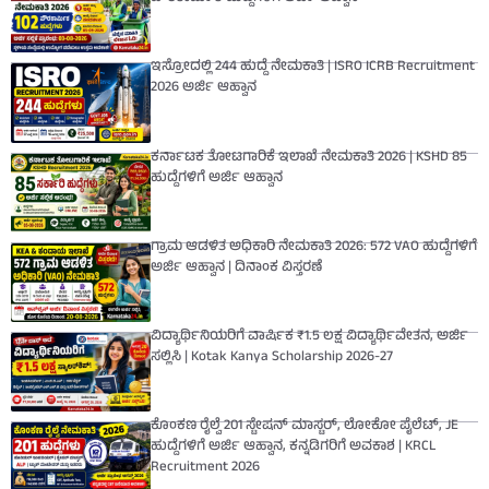
ಇಸ್ರೋದಲ್ಲಿ 244 ಹುದ್ದೆ ನೇಮಕಾತಿ | ISRO ICRB Recruitment
2026 ಅರ್ಜಿ ಆಹ್ವಾನ
ಕರ್ನಾಟಕ ತೋಟಗಾರಿಕೆ ಇಲಾಖೆ ನೇಮಕಾತಿ 2026 | KSHD 85
ಹುದ್ದೆಗಳಿಗೆ ಅರ್ಜಿ ಆಹ್ವಾನ
ಗ್ರಾಮ ಆಡಳಿತ ಅಧಿಕಾರಿ ನೇಮಕಾತಿ 2026: 572 VAO ಹುದ್ದೆಗಳಿಗೆ
ಅರ್ಜಿ ಆಹ್ವಾನ | ದಿನಾಂಕ ವಿಸ್ತರಣೆ
ವಿದ್ಯಾರ್ಥಿನಿಯರಿಗೆ ವಾರ್ಷಿಕ ₹1.5 ಲಕ್ಷ ವಿದ್ಯಾರ್ಥಿವೇತನ, ಅರ್ಜಿ
ಸಲ್ಲಿಸಿ | Kotak Kanya Scholarship 2026-27
ಕೊಂಕಣ ರೈಲ್ವೆ 201 ಸ್ಟೇಷನ್ ಮಾಸ್ಟರ್, ಲೋಕೋ ಪೈಲೆಟ್, JE
ಹುದ್ದೆಗಳಿಗೆ ಅರ್ಜಿ ಆಹ್ವಾನ, ಕನ್ನಡಿಗರಿಗೆ ಅವಕಾಶ | KRCL
Recruitment 2026