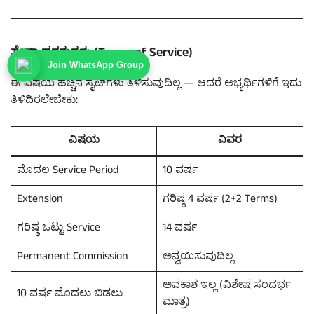
ಸೇವಾ ಷರತ್ತುಗಳು (Terms of Service)
Join WhatsApp Group
ಈ ವಿಷಯ ಹೆಚ್ಚಿನ ಸೈಟ್‌ಗಳು ತಿಳಿಸುವುದಿಲ್ಲ — ಆದರೆ ಅಭ್ಯರ್ಥಿಗಳಿಗೆ ಇದು
ತಿಳಿದಿರಲೇಬೇಕು:
ವಿಷಯ
ವಿವರ
ಮೊದಲ Service Period
10 ವರ್ಷ
Extension
ಗರಿಷ್ಠ 4 ವರ್ಷ (2+2 Terms)
ಗರಿಷ್ಠ ಒಟ್ಟು Service
14 ವರ್ಷ
Permanent Commission
ಅನ್ವಯಿಸುವುದಿಲ್ಲ
ಅವಕಾಶ ಇಲ್ಲ (ವಿಶೇಷ ಸಂದರ್ಭ
10 ವರ್ಷ ಮೊದಲು ಬಿಡಲು
ಮಾತ್ರ)