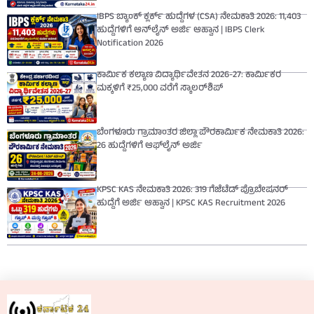
IBPS ಬ್ಯಾಂಕ್ ಕ್ಲರ್ಕ್ ಹುದ್ದೆಗಳ (CSA) ನೇಮಕಾತಿ 2026: 11,403
ಹುದ್ದೆಗಳಿಗೆ ಆನ್‌ಲೈನ್ ಅರ್ಜಿ ಆಹ್ವಾನ | IBPS Clerk
Notification 2026
ಕಾರ್ಮಿಕ ಕಲ್ಯಾಣ ವಿದ್ಯಾರ್ಥಿವೇತನ 2026-27: ಕಾರ್ಮಿಕರ
ಮಕ್ಕಳಿಗೆ ₹25,000 ವರೆಗೆ ಸ್ಕಾಲರ್‌ಶಿಪ್
ಬೆಂಗಳೂರು ಗ್ರಾಮಾಂತರ ಜಿಲ್ಲಾ ಪೌರಕಾರ್ಮಿಕ ನೇಮಕಾತಿ 2026:
26 ಹುದ್ದೆಗಳಿಗೆ ಆಫ್‌ಲೈನ್ ಅರ್ಜಿ
KPSC KAS ನೇಮಕಾತಿ 2026: 319 ಗೆಜೆಟೆಡ್ ಪ್ರೊಬೇಷನರ್
ಹುದ್ದೆಗೆ ಅರ್ಜಿ ಆಹ್ವಾನ | KPSC KAS Recruitment 2026