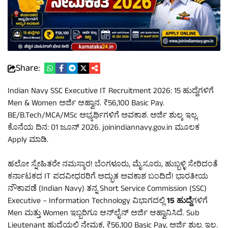
Share:
Indian Navy SSC Executive IT Recruitment 2026: 15 ಹುದ್ದೆಗಳಿಗೆ
Men & Women ಅರ್ಜಿ ಆಹ್ವಾನ. ₹56,100 Basic Pay.
BE/B.Tech/MCA/MSc ಅಭ್ಯರ್ಥಿಗಳಿಗೆ ಅವಕಾಶ. ಅರ್ಜಿ ಶುಲ್ಕ ಇಲ್ಲ.
ಕೊನೆಯ ದಿನ: 01 ಜೂನ್ 2026. joinindiannavy.gov.in ಮೂಲಕ
Apply ಮಾಡಿ.
ಹಲೋ ಸ್ನೇಹಿತರೇ ನಮಸ್ಕಾರ! ಬೆಂಗಳೂರು, ಮೈಸೂರು, ಹುಬ್ಬಳ್ಳಿ ಸೇರಿದಂತೆ
ಕರ್ನಾಟಕದ IT ಪದವೀಧರರಿಗೆ ಅದ್ಭುತ ಅವಕಾಶ ಬಂದಿದೆ! ಭಾರತೀಯ
ನೌಕಾಪಡೆ (Indian Navy) ತನ್ನ Short Service Commission (SSC)
Executive – Information Technology ವಿಭಾಗದಲ್ಲಿ
15 ಹುದ್ದೆ
ಗಳಿಗೆ
Men ಮತ್ತು Women ಇಬ್ಬರಿಗೂ ಆನ್‌ಲೈನ್ ಅರ್ಜಿ ಆಹ್ವಾನಿಸಿದೆ. Sub
Lieutenant ಹುದ್ದೆಯಲ್ಲಿ ನೇಮಕ, ₹56,100 Basic Pay, ಅರ್ಜಿ ಶುಲ್ಕ ಇಲ್ಲ.