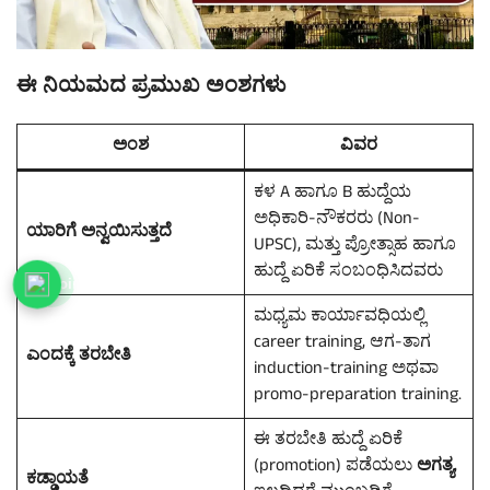
ಈ ನಿಯಮದ ಪ್ರಮುಖ ಅಂಶಗಳು
ಅಂಶ
ವಿವರ
ಕ‍‍‍‍‍‍‍‍‍‍‍‍‍‍‍‍‍‍‍‍‍‍‍‍‍‍‍‍ಳ A ಹಾಗೂ B ಹುದ್ದೆಯ
ಅಧಿಕಾರಿ-ನೌಕರರು (Non-
ಯಾರಿಗೆ ಅನ್ವಯಿಸುತ್ತದೆ
UPSC), ಮತ್ತು ಪ್ರೋತ್ಸಾಹ ಹಾಗೂ
ಹುದ್ದೆ ಏರಿಕೆ ಸಂಬಂಧಿಸಿದವರು
Join WhatsApp Group
ಮಧ್ಯಮ ಕಾರ್ಯಾವಧಿಯಲ್ಲಿ
career training, ಆಗ-ತಾಗ
ಎಂದಕ್ಕೆ ತರಬೇತಿ
induction-training ಅಥವಾ
promo-preparation training.
ಈ ತರಬೇತಿ ಹುದ್ದೆ ಏರಿಕೆ
(promotion) ಪಡೆಯಲು
ಅಗತ್ಯ
,
ಕಡ್ಡಾಯತೆ