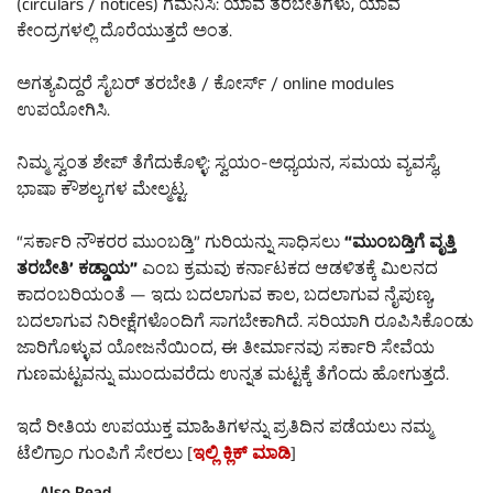
(circulars / notices) ಗಮನಿಸಿ: ಯಾವ ತರಬೇತಿಗಳು, ಯಾವ
ಕೇಂದ್ರಗಳಲ್ಲಿ ದೊರೆಯುತ್ತದೆ ಅಂತ.
ಅಗತ್ಯವಿದ್ದರೆ ಸೈಬರ್ ತರಬೇತಿ / ಕೋರ್ಸ್ / online modules
ಉಪಯೋಗಿಸಿ.
ನಿಮ್ಮ ಸ್ವಂತ ಶೇಪ್ ತೆಗೆದುಕೊಳ್ಳಿ: ಸ್ವಯಂ-ಅಧ್ಯಯನ, ಸಮಯ ವ್ಯವಸ್ಥೆ,
ಭಾಷಾ ಕೌಶಲ್ಯಗಳ ಮೇಲ್ಮಟ್ಟ.
“ಸರ್ಕಾರಿ ನೌಕರರ ಮುಂಬಡ್ತಿ” ಗುರಿಯನ್ನು ಸಾಧಿಸಲು
“ಮುಂಬಡ್ತಿಗೆ ವೃತ್ತಿ
ತರಬೇತಿ’ ಕಡ್ಡಾಯ”
ಎಂಬ ಕ್ರಮವು ಕರ್ನಾಟಕದ ಆಡಳಿತಕ್ಕೆ ಮಿಲನದ
ಕಾದಂಬರಿಯಂತೆ — ಇದು ಬದಲಾಗುವ ಕಾಲ, ಬದಲಾಗುವ ನೈಪುಣ್ಯ,
ಬದಲಾಗುವ ನಿರೀಕ್ಷೆಗಳೊಂದಿಗೆ ಸಾಗಬೇಕಾಗಿದೆ. ಸರಿಯಾಗಿ ರೂಪಿಸಿಕೊಂಡು
ಜಾರಿಗೊಳ್ಳುವ ಯೋಜನೆಯಿಂದ, ಈ ತೀರ್ಮಾನವು ಸರ್ಕಾರಿ ಸೇವೆಯ
ಗುಣಮಟ್ಟವನ್ನು ಮುಂದುವರೆದು ಉನ್ನತ ಮಟ್ಟಕ್ಕೆ ತೆಗೆಂದು ಹೋಗುತ್ತದೆ.
ಇದೆ ರೀತಿಯ ಉಪಯುಕ್ತ ಮಾಹಿತಿಗಳನ್ನು ಪ್ರತಿದಿನ ಪಡೆಯಲು ನಮ್ಮ
ಟೆಲಿಗ್ರಾಂ ಗುಂಪಿಗೆ ಸೇರಲು [
ಇಲ್ಲಿ ಕ್ಲಿಕ್ ಮಾಡಿ
]