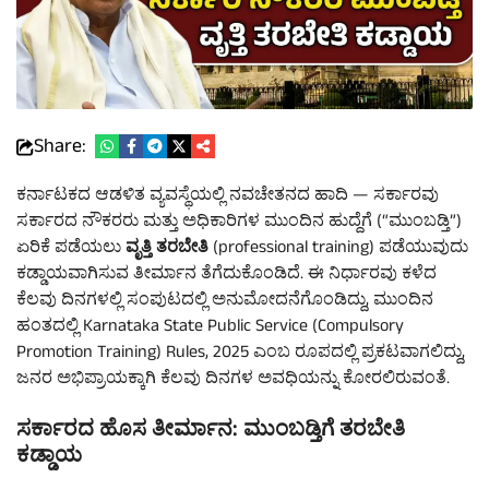
Share:
ಕರ್ನಾಟಕದ ಆಡಳಿತ ವ್ಯವಸ್ಥೆಯಲ್ಲಿ ನವಚೇತನದ ಹಾದಿ — ಸರ್ಕಾರವು
ಸರ್ಕಾರದ ನೌಕರರು ಮತ್ತು ಅಧಿಕಾರಿಗಳ ಮುಂದಿನ ಹುದ್ದೆಗೆ (“ಮುಂಬಡ್ತಿ”)
ಏರಿಕೆ ಪಡೆಯಲು
ವೃತ್ತಿ ತರಬೇತಿ
(professional training) ಪಡೆಯುವುದು
ಕಡ್ಡಾಯವಾಗಿಸುವ ತೀರ್ಮಾನ ತೆಗೆದುಕೊಂಡಿದೆ. ಈ ನಿರ್ಧಾರವು ಕಳೆದ
ಕೆಲವು ದಿನಗಳಲ್ಲಿ ಸಂಪುಟದಲ್ಲಿ ಅನುಮೋದನೆಗೊಂಡಿದ್ದು, ಮುಂದಿನ
ಹಂತದಲ್ಲಿ
Karnataka State Public Service (Compulsory
Promotion Training) Rules, 2025
ಎಂಬ ರೂಪದಲ್ಲಿ ಪ್ರಕಟವಾಗಲಿದ್ದು,
ಜನರ ಅಭಿಪ್ರಾಯಕ್ಕಾಗಿ ಕೆಲವು ದಿನಗಳ ಅವಧಿಯನ್ನು ಕೋರಲಿರುವಂತೆ.
ಸರ್ಕಾರದ ಹೊಸ ತೀರ್ಮಾನ: ಮುಂಬಡ್ತಿಗೆ ತರಬೇತಿ
ಕಡ್ಡಾಯ