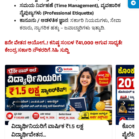
ಸಮಯ ನಿರ್ವಹಣೆ (Time Management), ವ್ಯವಹಾರಿಕ
ನೈಪುಣ್ಯಗಳು (Professional Etiquette)
ಕಾನೂನು / ಆಡಳಿತಿಕ ಜ್ಞಾನ
: ಸರ್ಕಾರಿ ನಿಯಮಗಳು, ಸೇವಾ
ಕರಾರು, ನ್ಯಾಗರಿಕ ಹಕ್ಕು – ಜವಾಬ್ದಾರಿಗಳು ಇತ್ಯಾದಿ.
8ನೇ ವೇತನ ಆಯೋಗ..! ಕನಿಷ್ಠ ಸಂಬಳ ₹41,000 ಆಗುವ ಸಾಧ್ಯತೆ!
ಕೇಂದ್ರ ಸರ್ಕಾರಿ ನೌಕರರಿಗೆ ಸಿಹಿ ಸುದ್ದಿ
ವಿದ್ಯಾರ್ಥಿನಿಯರಿಗೆ ವಾರ್ಷಿಕ ₹1.5 ಲಕ್ಷ
ಕೊಂಕಣ ರ
ವಿದ್ಯಾರ್ಥಿವೇತನ…
ಪೈಲೆಟ್,