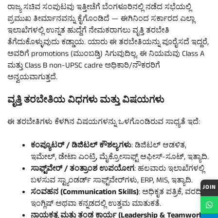
ರಾಜ್ಯ ಸಚಿವ ಸಂಪುಟವು ಇತ್ತೀಚೆಗೆ ಬೆಂಗಳೂರಿನಲ್ಲಿ ನಡೆದ ಸಭೆಯಲ್ಲಿ
ಪ್ರಮುಖ ತೀರ್ಮಾನವನ್ನು ಕೈಗೊಂಡಿದೆ — ಈಗಿನಿಂದ ಸರ್ಕಾರದ ಎಲ್ಲಾ
ಇಲಾಖೆಗಳಲ್ಲಿ ಉನ್ನತ ಹುದ್ದೆಗೆ ನೇಮಕರಾಗಲು ವೃತ್ತಿ ತರಬೇತಿ
ತೆಗೆದುಕೊಳ್ಳುವುದು ಕಡ್ಡಾಯ. ಯಾರು ಈ ತರಬೇತಿಯನ್ನು ಪೂರೈಸದೆ ಇದ್ದರೆ,
ಅವರಿಗೆ promotions (ಮುಂಬಡ್ತಿ) ಸಿಗುವುದಿಲ್ಲ. ಈ ನಿಯಮವು Class A
ಮತ್ತು Class B non-UPSC cadre ಅಧಿಕಾರಿ/ನೌಕರರಿಗೆ
ಅನ್ವಯವಾಗುತ್ತದೆ.
ವೃತ್ತಿ ತರಬೇತಿಯ ವಿಧಗಳು ಮತ್ತು ವಿಷಯಗಳು
ಈ ತರಬೇತಿಗಳು ಕೆಳಗಿನ ವಿಷಯಗಳನ್ನು ಒಳಗೊಂಡಿರುವ ಸಾಧ್ಯತೆ ಇದೆ:
ಕಂಪ್ಯೂಟರ್ / ಡಿಜಿಟಲ್ ಕೌಶಲ್ಯಗಳು
: ಡಿಜಿಟಲ್ ಆಡಳಿತ,
ಇಮೇಲ್, ಡೇಟಾ ಎಂಟ್ರಿ, ಮೈಕ್ರೋಸಾಫ್ಟ್‌ ಆಫೀಸ್-ಸೂಟ್, ಇತ್ಯಾದಿ.
ಸಾಫ್ಟ್‌ವೇರ್ / ತಂತ್ರಾಂಶ ಉಪಯೋಗ
: ಹಲವಾರು ಇಲಾಖೆಗಳಲ್ಲಿ
ಬಳಸುವ ಸ್ಟ್ಯಾಂಡರ್ಡ್ ಸಾಫ್ಟ್‌ವೇರ್‌ಗಳು, ERP, MIS, ಇತ್ಯಾದಿ.
JOIN
ಸಂವಹನ (Communication Skills)
: ಅಧಿಕೃತ ಪತ್ರಿಕೆ, ವರದಿ,
ಇಂಗ್ಲಿಷ್ ಅಥವಾ ಕನ್ನಡದಲ್ಲಿ ಉತ್ತಮ ಮಾತುಕತೆ.
ನಾಯಕತ್ವ ಮತ್ತು ತಂಡ ಕಾರ್ಯ (Leadership & Teamwork)