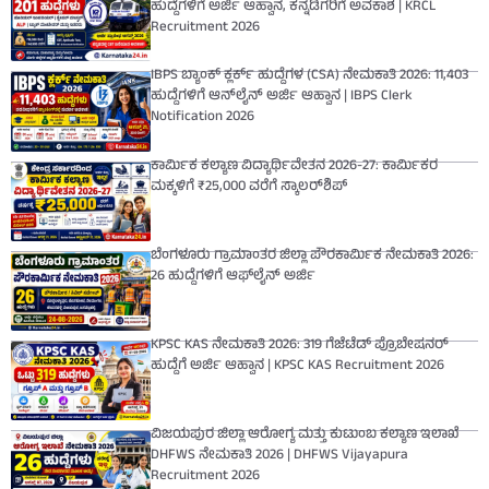
ಹುದ್ದೆಗಳಿಗೆ ಅರ್ಜಿ ಆಹ್ವಾನ, ಕನ್ನಡಿಗರಿಗೆ ಅವಕಾಶ | KRCL
Recruitment 2026
IBPS ಬ್ಯಾಂಕ್ ಕ್ಲರ್ಕ್ ಹುದ್ದೆಗಳ (CSA) ನೇಮಕಾತಿ 2026: 11,403
ಹುದ್ದೆಗಳಿಗೆ ಆನ್‌ಲೈನ್ ಅರ್ಜಿ ಆಹ್ವಾನ | IBPS Clerk
Notification 2026
ಕಾರ್ಮಿಕ ಕಲ್ಯಾಣ ವಿದ್ಯಾರ್ಥಿವೇತನ 2026-27: ಕಾರ್ಮಿಕರ
ಮಕ್ಕಳಿಗೆ ₹25,000 ವರೆಗೆ ಸ್ಕಾಲರ್‌ಶಿಪ್
ಬೆಂಗಳೂರು ಗ್ರಾಮಾಂತರ ಜಿಲ್ಲಾ ಪೌರಕಾರ್ಮಿಕ ನೇಮಕಾತಿ 2026:
26 ಹುದ್ದೆಗಳಿಗೆ ಆಫ್‌ಲೈನ್ ಅರ್ಜಿ
KPSC KAS ನೇಮಕಾತಿ 2026: 319 ಗೆಜೆಟೆಡ್ ಪ್ರೊಬೇಷನರ್
ಹುದ್ದೆಗೆ ಅರ್ಜಿ ಆಹ್ವಾನ | KPSC KAS Recruitment 2026
ವಿಜಯಪುರ ಜಿಲ್ಲಾ ಆರೋಗ್ಯ ಮತ್ತು ಕುಟುಂಬ ಕಲ್ಯಾಣ ಇಲಾಖೆ
DHFWS ನೇಮಕಾತಿ 2026 | DHFWS Vijayapura
Recruitment 2026