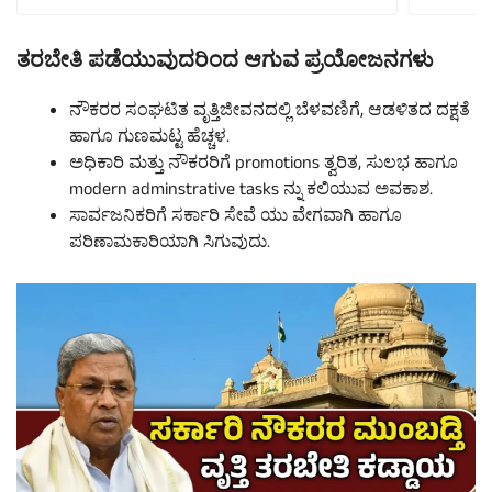
ತರಬೇತಿ ಪಡೆಯುವುದರಿಂದ ಆಗುವ ಪ್ರಯೋಜನಗಳು
ನೌಕರರ ಸಂಘಟಿತ ವೃತ್ತಿಜೀವನದಲ್ಲಿ ಬೆಳವಣಿಗೆ, ಆಡಳಿತದ ದಕ್ಷತೆ
ಹಾಗೂ ಗುಣಮಟ್ಟ ಹೆಚ್ಚಳ.
ಅಧಿಕಾರಿ ಮತ್ತು ನೌಕರರಿಗೆ promotions ತ್ವರಿತ, ಸುಲಭ ಹಾಗೂ
modern adminstrative tasks ನ್ನು ಕಲಿಯುವ ಅವಕಾಶ.
ಸಾರ್ವಜನಿಕರಿಗೆ ಸರ್ಕಾರಿ ಸೇವೆ ಯು ವೇಗವಾಗಿ ಹಾಗೂ
ಪರಿಣಾಮಕಾರಿಯಾಗಿ ಸಿಗುವುದು.