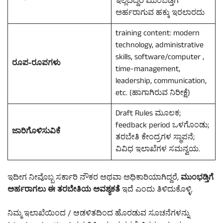
ಇಲ್ಲದಿದ್ದರೆ ಮುಂಬಡ್ತಿಗೆ
ಅರ್ಹರಾಗುವ ಹಕ್ಕು ಇರಲಾರದು
training content: modern
technology, administrative
skills, software/computer ,
ರೂಪ-ರೂಪಗಳು
time-management,
leadership, communication,
etc. (ಹಾಗಾಗಿರುವ ನಿರೀಕ್ಷೆ)
Draft Rules ಮೂಲಕ;
feedback period ಒಳಗೊಂಡು;
ಜಾರಿಗೊಳಿಸುವಿ­ಕೆ
ತರಬೇತಿ ಕೇಂದ್ರಗಳ ಸ್ಥಾಪನೆ;
ವಿವಿಧ ಇಲಾಖೆಗಳ ಸಮನ್ವಯ.
ಇದೀಗ ನೀವೊಬ್ಬ ಸರ್ಕಾರಿ ನೌಕರ ಅಥವಾ ಅಧಿಕಾರಿಯಾಗಿದ್ದರೆ,
ಮುಂಭಡ್ತಿಗೆ
ಅರ್ಹರಾಗಲು ಈ ತರಬೇತಿಯ ಅವಶ್ಯಕತೆ
ಇದೆ ಎಂದು ತಿಳಿದುಕೊಳ್ಳಿ.
ನಿಮ್ಮ ಇಲಾಖೆಯಿಂದ / ಆಡಳಿತದಿಂದ ಹೊರಡುವ ಸೂಚನೆಗಳನ್ನು