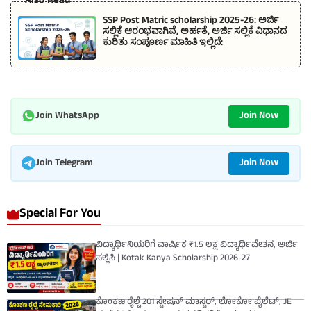
Also Read
SSP Post Matric scholarship 2025-26: ಅರ್ಜಿ
ಸಲ್ಲಿಕೆ ಆರಂಭವಾಗಿವೆ, ಅರ್ಹತೆ, ಅರ್ಜಿ ಸಲ್ಲಿಕೆ ವಿಧಾನದ
ಕುರಿತು ಸಂಪೂರ್ಣ ಮಾಹಿತಿ ಇಲ್ಲಿದೆ:
Join Now
Join WhatsApp
Join Now
Join Telegram
Special For You
ವಿದ್ಯಾರ್ಥಿನಿಯರಿಗೆ ವಾರ್ಷಿಕ ₹1.5 ಲಕ್ಷ ವಿದ್ಯಾರ್ಥಿವೇತನ, ಅರ್ಜಿ
ಸಲ್ಲಿಸಿ | Kotak Kanya Scholarship 2026-27
ಕೊಂಕಣ ರೈಲ್ವೆ 201 ಸ್ಟೇಷನ್ ಮಾಸ್ಟರ್, ಲೋಕೋ ಪೈಲೆಟ್, JE