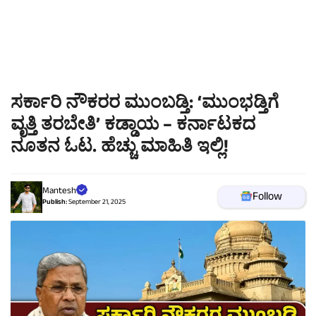
ಸರ್ಕಾರಿ ನೌಕರರ ಮುಂಬಡ್ತಿ: ‘ಮುಂಭಡ್ತಿಗೆ
ವೃತ್ತಿ ತರಬೇತಿ’ ಕಡ್ಡಾಯ – ಕರ್ನಾಟಕದ
ನೂತನ ಓಟ. ಹೆಚ್ಚು ಮಾಹಿತಿ ಇಲ್ಲಿ!
Mantesh
Follow
Publish:
September 21, 2025