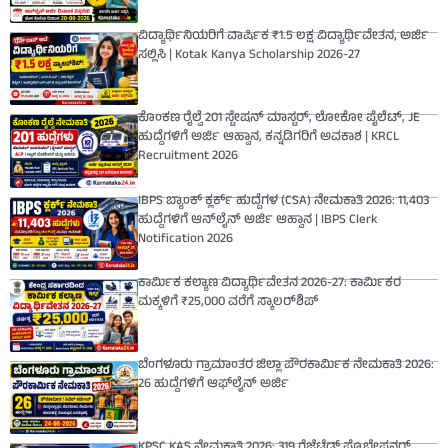
ವಿದ್ಯಾರ್ಥಿನಿಯರಿಗೆ ವಾರ್ಷಿಕ ₹1.5 ಲಕ್ಷ ವಿದ್ಯಾರ್ಥಿವೇತನ, ಅರ್ಜಿ
ಸಲ್ಲಿಸಿ | Kotak Kanya Scholarship 2026-27
ಕೊಂಕಣ ರೈಲ್ವೆ 201 ಸ್ಟೇಷನ್ ಮಾಸ್ಟರ್, ಲೋಕೋ ಪೈಲೆಟ್, JE
ಹುದ್ದೆಗಳಿಗೆ ಅರ್ಜಿ ಆಹ್ವಾನ, ಕನ್ನಡಿಗರಿಗೆ ಅವಕಾಶ | KRCL
Recruitment 2026
IBPS ಬ್ಯಾಂಕ್ ಕ್ಲರ್ಕ್ ಹುದ್ದೆಗಳ (CSA) ನೇಮಕಾತಿ 2026: 11,403
ಹುದ್ದೆಗಳಿಗೆ ಆನ್‌ಲೈನ್ ಅರ್ಜಿ ಆಹ್ವಾನ | IBPS Clerk
Notification 2026
ಕಾರ್ಮಿಕ ಕಲ್ಯಾಣ ವಿದ್ಯಾರ್ಥಿವೇತನ 2026-27: ಕಾರ್ಮಿಕರ
ಮಕ್ಕಳಿಗೆ ₹25,000 ವರೆಗೆ ಸ್ಕಾಲರ್‌ಶಿಪ್
ಬೆಂಗಳೂರು ಗ್ರಾಮಾಂತರ ಜಿಲ್ಲಾ ಪೌರಕಾರ್ಮಿಕ ನೇಮಕಾತಿ 2026:
26 ಹುದ್ದೆಗಳಿಗೆ ಆಫ್‌ಲೈನ್ ಅರ್ಜಿ