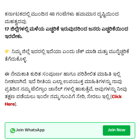
ಕರ್ನಾಟಕದಲ್ಲಿ ಮುಂದಿನ 48 ಗಂಟೆಗಳು ಹವಾಮಾನ ದೃಷ್ಟಿಯಿಂದ
ಮಹತ್ವದವು.
17 ಜಿಲ್ಲೆಗಳಲ್ಲಿ ಮಳೆಯ ಎಚ್ಚರಿಕೆ ಇರುವುದರಿಂದ ಜನರು ಎಚ್ಚರಿಕೆಯಿಂದ
ಇರಬೇಕು.
ನಿಮ್ಮ ಜಿಲ್ಲೆ ಇದರಲ್ಲಿ ಇದೆಯಾ ಎಂದು ಚೆಕ್ ಮಾಡಿ ಮತ್ತು ಮುನ್ನೆಚ್ಚರಿಕೆ
ತೆಗೆದುಕೊಳ್ಳಿ.
ಈ ನೇಮಕಾತಿ ಕುರಿತ ಸಂಪೂರ್ಣ ಹಾಗೂ ಪರಿಶೀಲಿತ ಮಾಹಿತಿ ಇಲ್ಲಿ
ನೀಡಲಾಗಿದೆ. ಇದೆ ರೀತಿಯ ಎಲ್ಲಾ ಉಪಯುಕ್ತ ಮಾಹಿತಿಗಳನ್ನು ನಾವು
ಪ್ರತಿದಿನ ನಮ್ಮ ಟೆಲಿಗ್ರಾಂ ಚಾನೆಲ್ ಗಳಲ್ಲಿ ಹಾಕುತ್ತೆವೆ, ಅವುಗಳನ್ನು ನೀವು
ತಕ್ಷಣ ಪಡೆಯಲು ಇಂದೇ ನಮ್ಮ ಗುಂಪಿಗೆ ಸೇರಿ, ಸೇರಲು ಇಲ್ಲಿ [
Click
Here
].
Join Now
Join WhatsApp