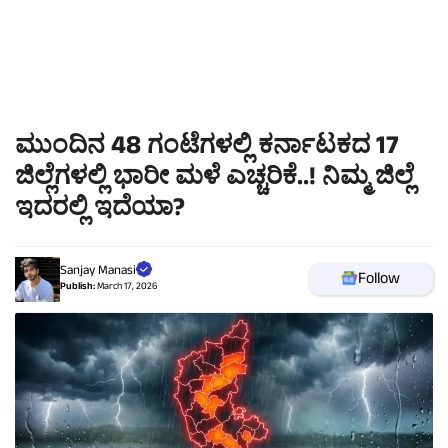
ಮುಂದಿನ 48 ಗಂಟೆಗಳಲ್ಲಿ ಕರ್ನಾಟಕದ 17
ಜಿಲ್ಲೆಗಳಲ್ಲಿ ಭಾರೀ ಮಳೆ ಎಚ್ಚರಿಕೆ..! ನಿಮ್ಮ ಜಿಲ್ಲೆ
ಇದರಲ್ಲಿ ಇದೆಯಾ?
Sanjay Manasi
Follow
Publish:
March 17, 2026