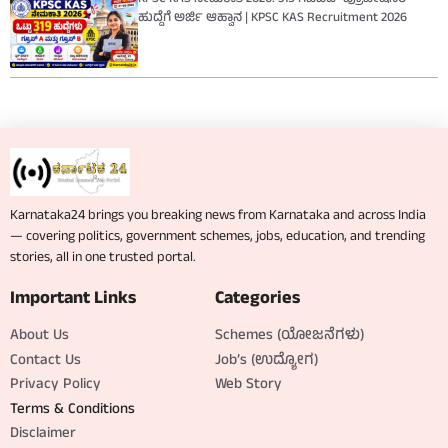
KPSC KAS ನೇಮಕಾತಿ 2026: 319 ಗೆಜೆಟೆಡ್ ಪ್ರೊಬೇಷನರ್
ಹುದ್ದೆಗೆ ಅರ್ಜಿ ಆಹ್ವಾನ | KPSC KAS Recruitment 2026
Karnataka24 brings you breaking news from Karnataka and across India
— covering politics, government schemes, jobs, education, and trending
stories, all in one trusted portal.
Important Links
Categories
About Us
Schemes (ಯೋಜನೆಗಳು)
Contact Us
Job’s (ಉದ್ಯೋಗ)
Privacy Policy
Web Story
Terms & Conditions
Disclaimer