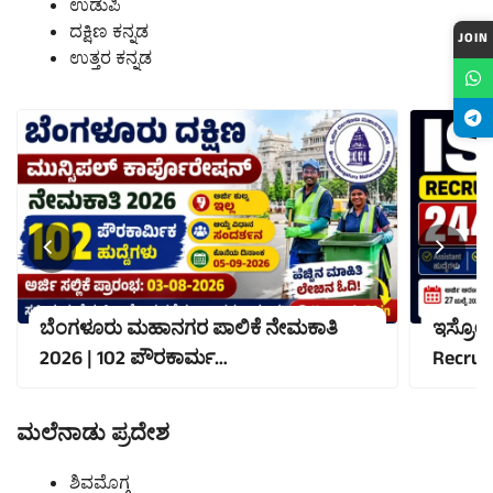
ಉಡುಪಿ
ದಕ್ಷಿಣ ಕನ್ನಡ
JOIN
ಉತ್ತರ ಕನ್ನಡ
ಬೆಂಗಳೂರು ಮಹಾನಗರ ಪಾಲಿಕೆ ನೇಮಕಾತಿ
ಇಸ್ರೋದಲ
2026 | 102 ಪೌರಕಾರ್ಮ…
Recru
ಮಲೆನಾಡು ಪ್ರದೇಶ
ಶಿವಮೊಗ್ಗ