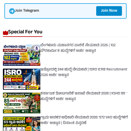
Join Now
Join Telegram
Special For You
ಬೆಂಗಳೂರು ಮಹಾನಗರ ಪಾಲಿಕೆ ನೇಮಕಾತಿ 2026 | 102
ಪೌರಕಾರ್ಮಿಕ ಹುದ್ದೆಗಳಿಗೆ ಅರ್ಜಿ ಆಹ್ವಾನ
ಇಸ್ರೋದಲ್ಲಿ 244 ಹುದ್ದೆ ನೇಮಕಾತಿ | ISRO ICRB Recruitment
2026 ಅರ್ಜಿ ಆಹ್ವಾನ
ಕರ್ನಾಟಕ ತೋಟಗಾರಿಕೆ ಇಲಾಖೆ ನೇಮಕಾತಿ 2026 | KSHD 85
ಹುದ್ದೆಗಳಿಗೆ ಅರ್ಜಿ ಆಹ್ವಾನ
ಗ್ರಾಮ ಆಡಳಿತ ಅಧಿಕಾರಿ ನೇಮಕಾತಿ 2026: 572 VAO ಹುದ್ದೆಗಳಿಗೆ
ಅರ್ಜಿ ಆಹ್ವಾನ | ದಿನಾಂಕ ವಿಸ್ತರಣೆ