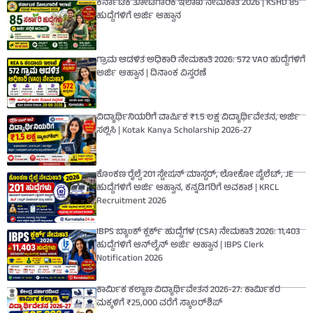
ಕರ್ನಾಟಕ ತೋಟಗಾರಿಕೆ ಇಲಾಖೆ ನೇಮಕಾತಿ 2026 | KSHD 85
ಹುದ್ದೆಗಳಿಗೆ ಅರ್ಜಿ ಆಹ್ವಾನ
ಗ್ರಾಮ ಆಡಳಿತ ಅಧಿಕಾರಿ ನೇಮಕಾತಿ 2026: 572 VAO ಹುದ್ದೆಗಳಿಗೆ
ಅರ್ಜಿ ಆಹ್ವಾನ | ದಿನಾಂಕ ವಿಸ್ತರಣೆ
ವಿದ್ಯಾರ್ಥಿನಿಯರಿಗೆ ವಾರ್ಷಿಕ ₹1.5 ಲಕ್ಷ ವಿದ್ಯಾರ್ಥಿವೇತನ, ಅರ್ಜಿ
ಸಲ್ಲಿಸಿ | Kotak Kanya Scholarship 2026-27
ಕೊಂಕಣ ರೈಲ್ವೆ 201 ಸ್ಟೇಷನ್ ಮಾಸ್ಟರ್, ಲೋಕೋ ಪೈಲೆಟ್, JE
ಹುದ್ದೆಗಳಿಗೆ ಅರ್ಜಿ ಆಹ್ವಾನ, ಕನ್ನಡಿಗರಿಗೆ ಅವಕಾಶ | KRCL
Recruitment 2026
IBPS ಬ್ಯಾಂಕ್ ಕ್ಲರ್ಕ್ ಹುದ್ದೆಗಳ (CSA) ನೇಮಕಾತಿ 2026: 11,403
ಹುದ್ದೆಗಳಿಗೆ ಆನ್‌ಲೈನ್ ಅರ್ಜಿ ಆಹ್ವಾನ | IBPS Clerk
Notification 2026
ಕಾರ್ಮಿಕ ಕಲ್ಯಾಣ ವಿದ್ಯಾರ್ಥಿವೇತನ 2026-27: ಕಾರ್ಮಿಕರ
ಮಕ್ಕಳಿಗೆ ₹25,000 ವರೆಗೆ ಸ್ಕಾಲರ್‌ಶಿಪ್