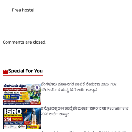
Free hostel
Comments are closed.
Special For You
ಬೆಂಗಳೂರು ಮಹಾನಗರ ಪಾಲಿಕೆ ನೇಮಕಾತಿ 2026 | 102
ಪೌರಕಾರ್ಮಿಕ ಹುದ್ದೆಗಳಿಗೆ ಅರ್ಜಿ ಆಹ್ವಾನ
ಇಸ್ರೋದಲ್ಲಿ 244 ಹುದ್ದೆ ನೇಮಕಾತಿ | ISRO ICRB Recruitment
2026 ಅರ್ಜಿ ಆಹ್ವಾನ