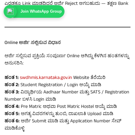
ಎರಡಕ್ಕೂ Link ಮಾಡದಿದ್ದರೆ ಅರ್ಜಿ Reject ಆಗಬಹುದು — ತಕ್ಷಣ Bank
ಗೆ ಹೋಗಿ ಖಚಿತಪಡಿಸಿಕೊಳ್ಳಿ.
Join WhatsApp Group
Online ಅರ್ಜಿ ಸಲ್ಲಿಸುವ ವಿಧಾನ
ಅರ್ಜಿ ಸಲ್ಲಿಸುವ ಪ್ರಕ್ರಿಯೆ ಸಂಪೂರ್ಣ Online ಆಗಿದ್ದು ಕೆಳಗಿನ ಹಂತಗಳನ್ನು
ಅನುಸರಿಸಿ:
ಹಂತ 1:
swdhmis.karnataka.gov.in
Website ತೆರೆಯಿರಿ
ಹಂತ 2:
Student Registration / Login ಆಯ್ಕೆ ಮಾಡಿ
ಹಂತ 3:
ವಿದ್ಯಾರ್ಥಿಯ Aadhaar Number ಮತ್ತು SATS / Registration
Number ಬಳಸಿ Login ಮಾಡಿ
ಹಂತ 4:
Pre Matric ಅಥವಾ Post Matric Hostel ಆಯ್ಕೆ ಮಾಡಿ
ಹಂತ 5:
ಅಗತ್ಯ ವಿವರಗಳನ್ನು ತುಂಬಿ, ದಾಖಲಾತಿ Upload ಮಾಡಿ
ಹಂತ 6:
ಅರ್ಜಿ Submit ಮಾಡಿ ಮತ್ತು Application Number ಸೇವ್
ಮಾಡಿಕೊಳ್ಳಿ