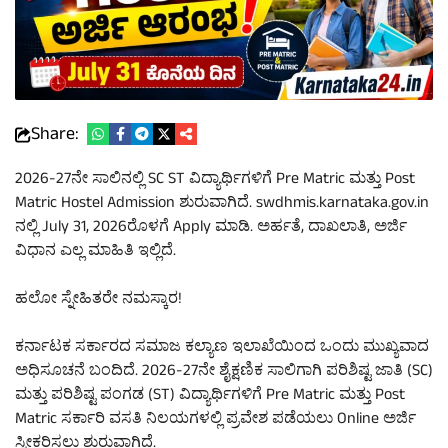
Share:
2026-27ನೇ ಸಾಲಿನಲ್ಲಿ SC ST ವಿದ್ಯಾರ್ಥಿಗಳಿಗೆ Pre Matric ಮತ್ತು Post
Matric Hostel Admission ಶುರುವಾಗಿದೆ. swdhmis.karnataka.gov.in
ನಲ್ಲಿ July 31, 2026ರೊಳಗೆ Apply ಮಾಡಿ. ಅರ್ಹತೆ, ದಾಖಲಾತಿ, ಅರ್ಜಿ
ವಿಧಾನ ಎಲ್ಲ ಮಾಹಿತಿ ಇಲ್ಲಿದೆ.
ಹಲೋ ಸ್ನೇಹಿತರೇ ನಮಸ್ಕಾರ!
ಕರ್ನಾಟಕ ಸರ್ಕಾರದ ಸಮಾಜ ಕಲ್ಯಾಣ ಇಲಾಖೆಯಿಂದ ಒಂದು ಮುಖ್ಯವಾದ
ಅಧಿಸೂಚನೆ ಬಂದಿದೆ. 2026-27ನೇ ಶೈಕ್ಷಣಿಕ ಸಾಲಿಗಾಗಿ ಪರಿಶಿಷ್ಟ ಜಾತಿ (SC)
ಮತ್ತು ಪರಿಶಿಷ್ಟ ಪಂಗಡ (ST) ವಿದ್ಯಾರ್ಥಿಗಳಿಗೆ Pre Matric ಮತ್ತು Post
Matric ಸರ್ಕಾರಿ ವಸತಿ ನಿಲಯಗಳಲ್ಲಿ ಪ್ರವೇಶ ಪಡೆಯಲು Online ಅರ್ಜಿ
ಸ್ವೀಕರಿಸಲು ಶುರುವಾಗಿದೆ.