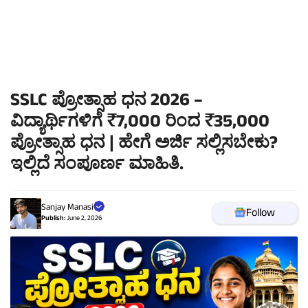
SSLC ಪ್ರೋತ್ಸಾಹ ಧನ 2026 –
ವಿದ್ಯಾರ್ಥಿಗಳಿಗೆ ₹7,000 ರಿಂದ ₹35,000
ಪ್ರೋತ್ಸಾಹ ಧನ | ಹೇಗೆ ಅರ್ಜಿ ಸಲ್ಲಿಸಬೇಕು?
ಇಲ್ಲಿದೆ ಸಂಪೂರ್ಣ ಮಾಹಿತಿ.
Sanjay Manasi
Follow
Publish:
June 2, 2026