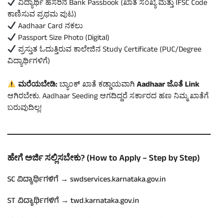
ವಿದ್ಯಾರ್ಥಿ ಹೆಸರಿನ Bank Passbook (ಖಾತೆ ಸಂಖ್ಯೆ ಮತ್ತು IFSC Code
ಕಾಣಿಸುವ ಪ್ರಥಮ ಪುಟ)
Aadhaar Card ನಕಲು
Passport Size Photo (Digital)
ಪ್ರಸ್ತುತ ಓದುತ್ತಿರುವ ಕಾಲೇಜಿನ Study Certificate (PUC/Degree
ವಿದ್ಯಾರ್ಥಿಗಳಿಗೆ)
ಮರೆಯಬೇಡಿ:
ಬ್ಯಾಂಕ್ ಖಾತೆ ಕಡ್ಡಾಯವಾಗಿ
Aadhaar ಜೊತೆ Link
ಆಗಿರಬೇಕು. Aadhaar Seeding ಆಗದಿದ್ದರೆ ಸರ್ಕಾರದ ಹಣ ನಿಮ್ಮ ಖಾತೆಗೆ
ಬರುವುದಿಲ್ಲ!
ಹೇಗೆ ಅರ್ಜಿ ಸಲ್ಲಿಸಬೇಕು? (How to Apply – Step by Step)
SC ವಿದ್ಯಾರ್ಥಿಗಳಿಗೆ → swdservices.karnataka.gov.in
ST ವಿದ್ಯಾರ್ಥಿಗಳಿಗೆ → twd.karnataka.gov.in