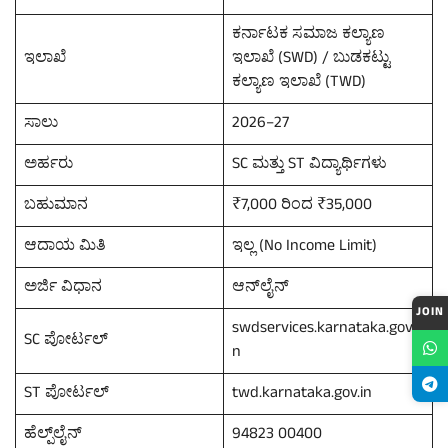
ಕರ್ನಾಟಕ ಸಮಾಜ ಕಲ್ಯಾಣ
ಇಲಾಖೆ
ಇಲಾಖೆ (SWD) / ಬುಡಕಟ್ಟು
ಕಲ್ಯಾಣ ಇಲಾಖೆ (TWD)
ಸಾಲು
2026–27
ಅರ್ಹರು
SC ಮತ್ತು ST ವಿದ್ಯಾರ್ಥಿಗಳು
ಬಹುಮಾನ
₹7,000 ರಿಂದ ₹35,000
ಆದಾಯ ಮಿತಿ
ಇಲ್ಲ (No Income Limit)
ಅರ್ಜಿ ವಿಧಾನ
ಆನ್‌ಲೈನ್
JOIN
swdservices.karnataka.gov.i
SC ಪೋರ್ಟಲ್
n
ST ಪೋರ್ಟಲ್
twd.karnataka.gov.in
ಹೆಲ್ಪ್‌ಲೈನ್
94823 00400