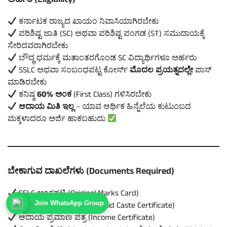
ಅರ್ಹತೆ (Eligibility)
ಕರ್ನಾಟಕ ರಾಜ್ಯದ ಖಾಯಂ ನಿವಾಸಿಯಾಗಿರಬೇಕು
ಪರಿಶಿಷ್ಟ ಜಾತಿ (SC) ಅಥವಾ ಪರಿಶಿಷ್ಟ ಪಂಗಡ (ST) ಸಮುದಾಯಕ್ಕೆ
ಸೇರಿದವರಾಗಿರಬೇಕು
ಬೌದ್ಧ ಧರ್ಮಕ್ಕೆ ಮತಾಂತರಗೊಂಡ SC ವಿದ್ಯಾರ್ಥಿಗಳೂ ಅರ್ಹರು
SSLC ಅಥವಾ ಸಂಬಂಧಪಟ್ಟ ಕೋರ್ಸ್
ಮೊದಲ ಪ್ರಯತ್ನದಲ್ಲೇ
ಪಾಸ್
ಮಾಡಿರಬೇಕು
ಕನಿಷ್ಠ
60% ಅಂಕ
(First Class) ಗಳಿಸಿರಬೇಕು
ಆದಾಯ ಮಿತಿ ಇಲ್ಲ
– ಯಾವ ಆರ್ಥಿಕ ಹಿನ್ನೆಲೆಯ ಕುಟುಂಬದ
ಮಕ್ಕಳಾದರೂ ಅರ್ಜಿ ಹಾಕಬಹುದು
ಬೇಕಾಗುವ ದಾಖಲೆಗಳು (Documents Required)
SSLC ಅಂಕಪಟ್ಟಿ (Original Marks Card)
Join WhatsApp Group
ಮಾನ್ಯ ಜಾತಿ ಪ್ರಮಾಣ ಪತ್ರ (Valid Caste Certificate)
ಆದಾಯ ಪ್ರಮಾಣ ಪತ್ರ (Income Certificate)