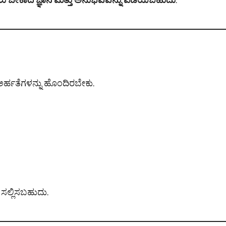
ು ಬೇಕಾದ ಜ್ಞಾನ ಮತ್ತು ಅನುಭವವನ್ನು ಪಡೆಯಬಹುದು
.
ಅರ್ಹತೆಗಳನ್ನು ಹೊಂದಿರಬೇಕು.
 ಸಲ್ಲಿಸಬಹುದು.