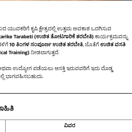
ಂಬದ ಯುವಕರಿಗೆ ಕೃಷಿ ಕ್ಷೇತ್ರದಲ್ಲಿ ಉತ್ತಮ ಅವಕಾಶ ಒದಗಿಸುವ
arike Tarabeti (ಉಚಿತ ತೋಟಗಾರಿಕೆ ತರಬೇತಿ)
ಕಾರ್ಯಕ್ರಮವನ್ನು
ಳಿಗೆ
10 ತಿಂಗಳ ಸಂಪೂರ್ಣ ಉಚಿತ ತರಬೇತಿ
, ಜೊತೆಗೆ
ಉಚಿತ ವಸತಿ
cal Training)
ನೀಡಲಾಗುತ್ತದೆ.
ಲು ಅಥವಾ ಉದ್ಯೋಗ ಪಡೆಯಲು ಆಸಕ್ತಿ ಇರುವವರಿಗೆ ಇದು ದೊಡ್ಡ
ಯಲ್ಲಿ ಭಾಗವಹಿಸಬಹುದು.
ಾಹಿತಿ
ವಿವರ