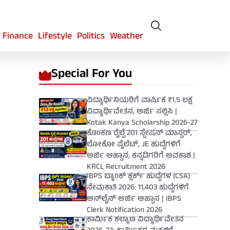
Finance
Lifestyle
Politics
Weather
Special For You
ವಿದ್ಯಾರ್ಥಿನಿಯರಿಗೆ ವಾರ್ಷಿಕ ₹1.5 ಲಕ್ಷ
ವಿದ್ಯಾರ್ಥಿವೇತನ, ಅರ್ಜಿ ಸಲ್ಲಿಸಿ |
Kotak Kanya Scholarship 2026-27
ಕೊಂಕಣ ರೈಲ್ವೆ 201 ಸ್ಟೇಷನ್ ಮಾಸ್ಟರ್,
ಲೋಕೋ ಪೈಲೆಟ್, JE ಹುದ್ದೆಗಳಿಗೆ
ಅರ್ಜಿ ಆಹ್ವಾನ, ಕನ್ನಡಿಗರಿಗೆ ಅವಕಾಶ |
KRCL Recruitment 2026
IBPS ಬ್ಯಾಂಕ್ ಕ್ಲರ್ಕ್ ಹುದ್ದೆಗಳ (CSA)
ನೇಮಕಾತಿ 2026: 11,403 ಹುದ್ದೆಗಳಿಗೆ
ಆನ್‌ಲೈನ್ ಅರ್ಜಿ ಆಹ್ವಾನ | IBPS
Clerk Notification 2026
ಕಾರ್ಮಿಕ ಕಲ್ಯಾಣ ವಿದ್ಯಾರ್ಥಿವೇತನ