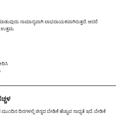
ಿ ಮಾಡುವುದು ಸಾಮಾನ್ಯವಾಗಿ ಲಾಭದಾಯಕವಾಗಿರುತ್ತದೆ. ಆದರೆ
ು ಉತ್ತಮ.
ೀದಿಸಿ
ಿ
ೆಚ್ಚಳ
ಿನ ದಿನಗಳಲ್ಲಿ ಚಿನ್ನದ ಬೇಡಿಕೆ ಹೆಚ್ಚುವ ಸಾಧ್ಯತೆ ಇದೆ. ಬೇಡಿಕೆ