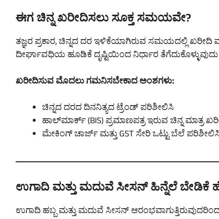
ಈಗ ಚಿನ್ನ ಖರೀದಿಸಲು ಸೂಕ್ತ ಸಮಯವೇ?
ತಜ್ಞರ ಪ್ರಕಾರ, ಚಿನ್ನದ ದರ ಇಳಿಕೆಯಾಗಿರುವ ಸಮಯದಲ್ಲಿ ಖರೀದ
ದೀರ್ಘಾವಧಿಯ ಹೂಡಿಕೆ ದೃಷ್ಟಿಯಿಂದ ನಿರ್ಧಾರ ತೆಗೆದುಕೊಳ್ಳುವುದ
ಖರೀದಿಸುವ ಮೊದಲು ಗಮನಿಸಬೇಕಾದ ಅಂಶಗಳು:
ಚಿನ್ನದ ದರದ ದಿನನಿತ್ಯದ ಟ್ರೆಂಡ್ ಪರಿಶೀಲಿಸಿ
ಹಾಲ್‌ಮಾರ್ಕ್ (BIS) ಪ್ರಮಾಣಪತ್ರ ಇರುವ ಚಿನ್ನ ಮಾತ್ರ ಖರ
ಮೇಕಿಂಗ್ ಚಾರ್ಜ್ ಮತ್ತು GST ಸೇರಿ ಒಟ್ಟು ಬೆಲೆ ಪರಿಶೀಲಿಸ
ಉಗಾದಿ ಮತ್ತು ಮದುವೆ ಸೀಸನ್ ಹಿನ್ನೆಲೆ ಬೇಡಿಕೆ ಹ
ಉಗಾದಿ ಹಬ್ಬ ಮತ್ತು ಮದುವೆ ಸೀಸನ್ ಆರಂಭವಾಗುತ್ತಿರುವುದರಿಂದ ಮುಂದ