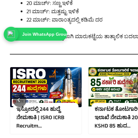
20 ಮಾರ್ಚ್: ಸಣ್ಣ ಇಳಿಕೆ
21 ಮಾರ್ಚ್: ಮತ್ತಷ್ಟು ಇಳಿಕೆ
22 ಮಾರ್ಚ್: ವಾರಾಂತ್ಯದಲ್ಲಿ ಕಡಿಮೆ ದರ
Join WhatsApp Group
ಈ ರೀತಿಯ ಇಳಿಕೆ ಸಾಮಾನ್ಯವಾಗಿ ಮಾರುಕಟ್ಟೆಯ ತಾತ್ಕಾಲಿಕ ಬದಲಾ
ಇಸ್ರೋದಲ್ಲಿ 244 ಹುದ್ದೆ
ಕರ್ನಾಟಕ ತೋಟಗಾರಿಕ
ನೇಮಕಾತಿ | ISRO ICRB
ಇಲಾಖೆ ನೇಮಕಾತಿ 20
Recruitm…
KSHD 85 ಹುದ…