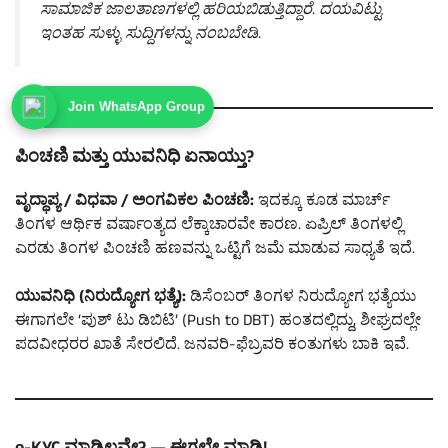
ಸಾಮಾಜಿಕ ಜಾಲತಾಣಗಳಲ್ಲಿ ಹರಿಯಬಿಡುತ್ತಿದ್ದಾರೆ. ದಯವಿಟ್ಟು
ಇಂತಹ ಸುಳ್ಳು ಸುದ್ದಿಗಳನ್ನು ನಂಬಬೇಡಿ.
Join WhatsApp Group
ಪಿಂಚಣಿ ಮತ್ತು ಯುವನಿಧಿ ಏನಾಯ್ತು?
ವೃದ್ಧಾಪ್ಯ / ವಿಧವಾ / ಅಂಗವಿಕಲ ಪಿಂಚಣಿ:
ಇದಕ್ಕೂ ಕೂಡ ಮಾರ್ಚ್
ತಿಂಗಳ ಆರ್ಥಿಕ ವರ್ಷಾಂತ್ಯದ ಲೆಕ್ಕಾಚಾರವೇ ಕಾರಣ. ಏಪ್ರಿಲ್ ತಿಂಗಳಲ್ಲಿ
ಎರಡು ತಿಂಗಳ ಪಿಂಚಣಿ ಹಣವನ್ನು ಒಟ್ಟಿಗೆ ಜಮೆ ಮಾಡುವ ಸಾಧ್ಯತೆ ಇದೆ.
ಯುವನಿಧಿ (ನಿರುದ್ಯೋಗ ಭತ್ಯೆ):
ಡಿಸೆಂಬರ್ ತಿಂಗಳ ನಿರುದ್ಯೋಗ ಭತ್ಯೆಯು
ಈಗಾಗಲೇ ‘ಪುಶ್ ಟು ಡಿಬಿಟಿ’ (Push to DBT) ಹಂತದಲ್ಲಿದ್ದು, ಶೀಘ್ರದಲ್ಲೇ
ಪದವೀಧರರ ಖಾತೆ ಸೇರಲಿದೆ. ಜನವರಿ-ಫೆಬ್ರವರಿ ಕಂತುಗಳು ಬಾಕಿ ಇವೆ.