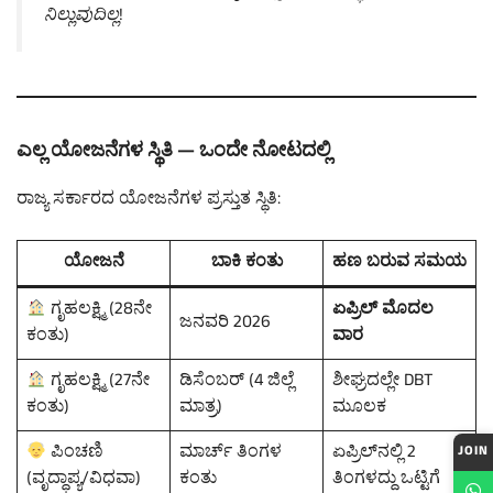
ನಿಲ್ಲುವುದಿಲ್ಲ!
ಎಲ್ಲ ಯೋಜನೆಗಳ ಸ್ಥಿತಿ — ಒಂದೇ ನೋಟದಲ್ಲಿ
ರಾಜ್ಯ ಸರ್ಕಾರದ ಯೋಜನೆಗಳ ಪ್ರಸ್ತುತ ಸ್ಥಿತಿ:
ಯೋಜನೆ
ಬಾಕಿ ಕಂತು
ಹಣ ಬರುವ ಸಮಯ
ಗೃಹಲಕ್ಷ್ಮಿ (28ನೇ
ಏಪ್ರಿಲ್ ಮೊದಲ
ಜನವರಿ 2026
ಕಂತು)
ವಾರ
ಗೃಹಲಕ್ಷ್ಮಿ (27ನೇ
ಡಿಸೆಂಬರ್ (4 ಜಿಲ್ಲೆ
ಶೀಘ್ರದಲ್ಲೇ DBT
ಕಂತು)
ಮಾತ್ರ)
ಮೂಲಕ
ಪಿಂಚಣಿ
ಮಾರ್ಚ್ ತಿಂಗಳ
ಏಪ್ರಿಲ್‌ನಲ್ಲಿ 2
JOIN
(ವೃದ್ಧಾಪ್ಯ/ವಿಧವಾ)
ಕಂತು
ತಿಂಗಳದ್ದು ಒಟ್ಟಿಗೆ