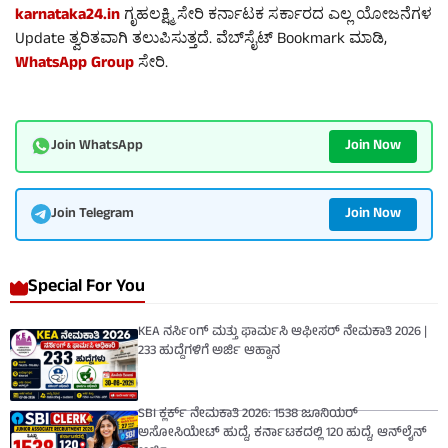
karnataka24.in
ಗೃಹಲಕ್ಷ್ಮಿ ಸೇರಿ ಕರ್ನಾಟಕ ಸರ್ಕಾರದ ಎಲ್ಲ ಯೋಜನೆಗಳ
Update ತ್ವರಿತವಾಗಿ ತಲುಪಿಸುತ್ತದೆ. ವೆಬ್‌ಸೈಟ್ Bookmark ಮಾಡಿ,
WhatsApp Group
ಸೇರಿ.
Join Now
Join WhatsApp
Join Now
Join Telegram
Special For You
KEA ನರ್ಸಿಂಗ್ ಮತ್ತು ಫಾರ್ಮಸಿ ಆಫೀಸರ್ ನೇಮಕಾತಿ 2026 |
233 ಹುದ್ದೆಗಳಿಗೆ ಅರ್ಜಿ ಆಹ್ವಾನ
SBI ಕ್ಲರ್ಕ್ ನೇಮಕಾತಿ 2026: 1538 ಜೂನಿಯರ್
ಅಸೋಸಿಯೇಟ್ ಹುದ್ದೆ, ಕರ್ನಾಟಕದಲ್ಲಿ 120 ಹುದ್ದೆ, ಆನ್‌ಲೈನ್