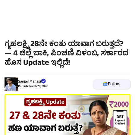
ಗೃಹಲಕ್ಷ್ಮಿ 28ನೇ ಕಂತು ಯಾವಾಗ ಬರುತ್ತದೆ?
— 4 ಜಿಲ್ಲೆ ಬಾಕಿ, ಪಿಂಚಣಿ ವಿಳಂಬ, ಸರ್ಕಾರದ
ಹೊಸ Update ಇಲ್ಲಿದೆ!
Sanjay Manasi
Follow
Publish:
March 29, 2026