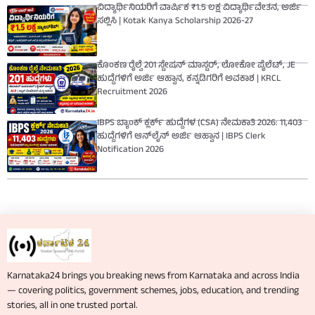
ವಿದ್ಯಾರ್ಥಿನಿಯರಿಗೆ ವಾರ್ಷಿಕ ₹1.5 ಲಕ್ಷ ವಿದ್ಯಾರ್ಥಿವೇತನ, ಅರ್ಜಿ
ಸಲ್ಲಿಸಿ | Kotak Kanya Scholarship 2026-27
ಕೊಂಕಣ ರೈಲ್ವೆ 201 ಸ್ಟೇಷನ್ ಮಾಸ್ಟರ್, ಲೋಕೋ ಪೈಲೆಟ್, JE
ಹುದ್ದೆಗಳಿಗೆ ಅರ್ಜಿ ಆಹ್ವಾನ, ಕನ್ನಡಿಗರಿಗೆ ಅವಕಾಶ | KRCL
Recruitment 2026
IBPS ಬ್ಯಾಂಕ್ ಕ್ಲರ್ಕ್ ಹುದ್ದೆಗಳ (CSA) ನೇಮಕಾತಿ 2026: 11,403
ಹುದ್ದೆಗಳಿಗೆ ಆನ್‌ಲೈನ್ ಅರ್ಜಿ ಆಹ್ವಾನ | IBPS Clerk
Notification 2026
Karnataka24 brings you breaking news from Karnataka and across India
— covering politics, government schemes, jobs, education, and trending
stories, all in one trusted portal.