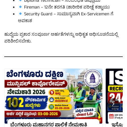
Diploma Technician – ಸಂಬಂಧಿತ ಡಿಪ್ಲೊಮಾ
Fireman – 12ನೇ ತರಗತಿ (ಶಾರೀರಿಕ ಪರೀಕ್ಷೆ ಕಡ್ಡಾಯ)
Security Guard – ಸಾಮಾನ್ಯವಾಗಿ Ex-Servicemen ಗೆ
ಅವಕಾಶ
ಹುದ್ದೆಯ ಪ್ರಕಾರ ಸಂಪೂರ್ಣ ಅರ್ಹತೆಗಳನ್ನು ಅಧಿಕೃತ ಅಧಿಸೂಚನೆಯಲ್ಲಿ
ಪರಿಶೀಲಿಸಬೇಕು.
ಬೆಂಗಳೂರು ಮಹಾನಗರ ಪಾಲಿಕೆ ನೇಮಕಾತಿ
ಇಸ್ರೋದಲ