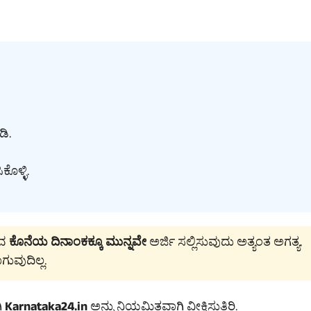
ಡಿ.
ೊಳ್ಳಿ.
ುವ
ಕೊನೆಯ ದಿನಾಂಕಕ್ಕೂ ಮುನ್ನವೇ
ಅರ್ಜಿ ಸಲ್ಲಿಸುವುದು ಅತ್ಯಂತ ಅಗತ್ಯ.
ುವುದಿಲ್ಲ.
ಿ
Karnataka24.in
ಅನ್ನು ನಿಯಮಿತವಾಗಿ ವೀಕ್ಷಿಸುತ್ತಿರಿ.