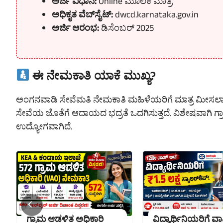
ಅರ್ಜಿ ವಿಧಾನ:
Online ಮೂಲಕ ಮಾತ್ರ
ಅಧಿಕೃತ ವೆಬ್‌ಸೈಟ್:
dwcd.karnataka.gov.in
ಅರ್ಜಿ ಆರಂಭ:
ಡಿಸೆಂಬರ್ 2025
ಈ ನೇಮಕಾತಿ ಯಾಕೆ ಮುಖ್ಯ?
ಅಂಗನವಾಡಿ ಸೇವೆಮತಿ ನೇಮಕಾತಿ ಮಹಿಳೆಯರಿಗೆ ಮಾತ್ರ ಮೀಸಲಾದ
ಸೇವೆಯ ಜೊತೆಗೆ ಆದಾಯದ ಭದ್ರತೆ ಒದಗಿಸುತ್ತದೆ. ವಿಶೇಷವಾಗಿ ಗ್
ಉದ್ಯೋಗವಾಗಿದೆ.
ಗ್ರಾಮ ಆಡಳಿತ ಅಧಿಕಾರಿ
ವಿದ್ಯಾರ್ಥಿನಿಯರಿಗೆ ವಾ