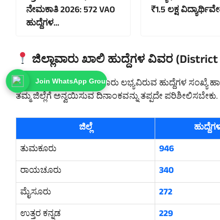
ನೇಮಕಾತಿ 2026: 572 VAO
₹1.5 ಲಕ್ಷ ವಿದ್ಯಾರ್ಥಿ
ಹುದ್ದೆಗಳ…
ಜಿಲ್ಲಾವಾರು ಖಾಲಿ ಹುದ್ದೆಗಳ ವಿವರ (Distric
ಈ ಕೆಳಗಿನ ಪಟ್ಟಿಯಲ್ಲಿ ಜಿಲ್ಲಾವಾರು ಲಭ್ಯವಿರುವ ಹುದ್ದೆಗಳ ಸಂಖ್ಯೆ
Join WhatsApp Group
ತಮ್ಮ ಜಿಲ್ಲೆಗೆ ಅನ್ವಯಿಸುವ ದಿನಾಂಕವನ್ನು ತಪ್ಪದೇ ಪರಿಶೀಲಿಸಬೇಕು.
ಜಿಲ್ಲೆ
ಹುದ್ದೆಗ
ತುಮಕೂರು
946
ರಾಯಚೂರು
340
ಮೈಸೂರು
272
ಉತ್ತರ ಕನ್ನಡ
229