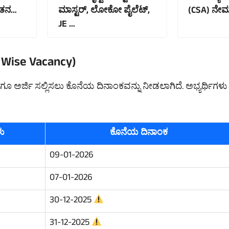
ವೇತನ…
ಮಾಸ್ಟರ್, ಲೋಕೋ ಪೈಲೆಟ್,
(CSA) ನೇಮ
JE …
t Wise Vacancy)
 ಹಾಗೂ ಅರ್ಜಿ ಸಲ್ಲಿಸಲು ಕೊನೆಯ ದಿನಾಂಕವನ್ನು ನೀಡಲಾಗಿದೆ. ಅಭ್ಯರ್ಥಿಗಳು
ಳು
ಕೊನೆಯ ದಿನಾಂಕ
09-01-2026
07-01-2026
30-12-2025
31-12-2025