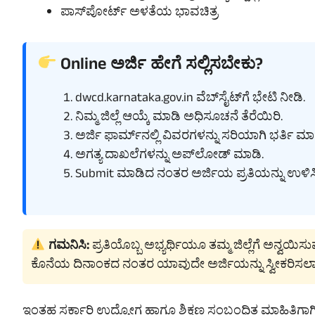
ಪಾಸ್‌ಪೋರ್ಟ್ ಅಳತೆಯ ಭಾವಚಿತ್ರ
Online ಅರ್ಜಿ ಹೇಗೆ ಸಲ್ಲಿಸಬೇಕು?
dwcd.karnataka.gov.in ವೆಬ್‌ಸೈಟ್‌ಗೆ ಭೇಟಿ ನೀಡಿ.
ನಿಮ್ಮ ಜಿಲ್ಲೆ ಆಯ್ಕೆ ಮಾಡಿ ಅಧಿಸೂಚನೆ ತೆರೆಯಿರಿ.
ಅರ್ಜಿ ಫಾರ್ಮ್‌ನಲ್ಲಿ ವಿವರಗಳನ್ನು ಸರಿಯಾಗಿ ಭರ್ತಿ ಮಾ
ಅಗತ್ಯ ದಾಖಲೆಗಳನ್ನು ಅಪ್‌ಲೋಡ್ ಮಾಡಿ.
Submit ಮಾಡಿದ ನಂತರ ಅರ್ಜಿಯ ಪ್ರತಿಯನ್ನು ಉಳಿಸಿಕ
ಗಮನಿಸಿ:
ಪ್ರತಿಯೊಬ್ಬ ಅಭ್ಯರ್ಥಿಯೂ ತಮ್ಮ ಜಿಲ್ಲೆಗೆ ಅನ್ವಯಿಸ
ಕೊನೆಯ ದಿನಾಂಕದ ನಂತರ ಯಾವುದೇ ಅರ್ಜಿಯನ್ನು ಸ್ವೀಕರಿಸಲಾಗ
ಇಂತಹ ಸರ್ಕಾರಿ ಉದ್ಯೋಗ ಹಾಗೂ ಶಿಕ್ಷಣ ಸಂಬಂಧಿತ ಮಾಹಿತಿಗಾಗ