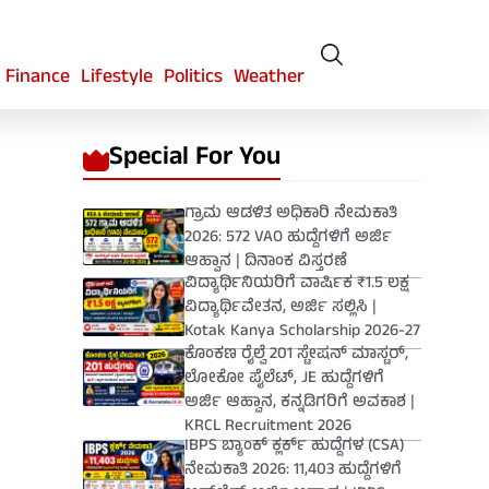
Finance
Lifestyle
Politics
Weather
Special For You
ಗ್ರಾಮ ಆಡಳಿತ ಅಧಿಕಾರಿ ನೇಮಕಾತಿ
2026: 572 VAO ಹುದ್ದೆಗಳಿಗೆ ಅರ್ಜಿ
ಆಹ್ವಾನ | ದಿನಾಂಕ ವಿಸ್ತರಣೆ
ವಿದ್ಯಾರ್ಥಿನಿಯರಿಗೆ ವಾರ್ಷಿಕ ₹1.5 ಲಕ್ಷ
ವಿದ್ಯಾರ್ಥಿವೇತನ, ಅರ್ಜಿ ಸಲ್ಲಿಸಿ |
Kotak Kanya Scholarship 2026-27
ಕೊಂಕಣ ರೈಲ್ವೆ 201 ಸ್ಟೇಷನ್ ಮಾಸ್ಟರ್,
ಲೋಕೋ ಪೈಲೆಟ್, JE ಹುದ್ದೆಗಳಿಗೆ
ಅರ್ಜಿ ಆಹ್ವಾನ, ಕನ್ನಡಿಗರಿಗೆ ಅವಕಾಶ |
KRCL Recruitment 2026
IBPS ಬ್ಯಾಂಕ್ ಕ್ಲರ್ಕ್ ಹುದ್ದೆಗಳ (CSA)
ನೇಮಕಾತಿ 2026: 11,403 ಹುದ್ದೆಗಳಿಗೆ