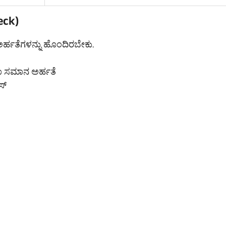
eck)
ಅರ್ಹತೆಗಳನ್ನು ಹೊಂದಿರಬೇಕು.
ವಾ ಸಮಾನ ಅರ್ಹತೆ
ಸ್