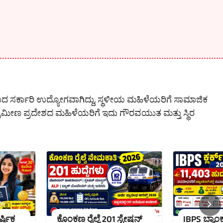
 ಸರ್ಕಾರಿ ಉದ್ಯೋಗವಾಗಿದ್ದು, ಸ್ಥಳೀಯ ಮಹಿಳೆಯರಿಗೆ ಸಾಮಾಜಿಕ
ರಾಮೀಣ ಪ್ರದೇಶದ ಮಹಿಳೆಯರಿಗೆ ಇದು ಗೌರವಯುತ ಮತ್ತು ಸ್ಥಿರ
ರ್ಷಿಕ
ಕೊಂಕಣ ರೈಲ್ವೆ 201 ಸ್ಟೇಷನ್
IBPS ಬ್ಯಾಂಕ್