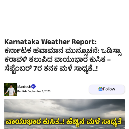
Karnataka Weather Report:
ಕರ್ನಾಟಕ ಹವಾಮಾನ ಮುನ್ಸೂಚನೆ: ಒಡಿಸ್ಸಾ
ಕರಾವಳಿ ತಲುಪಿದ ವಾಯುಭಾರ ಕುಸಿತ –
ಸೆಪ್ಟೆಂಬರ್ 7ರ ತನಕ ಮಳೆ ಸಾಧ್ಯತೆ..!
Mantesh
Follow
Publish:
September 4, 2025