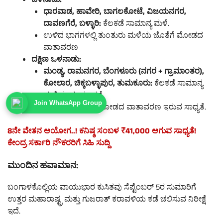
ಒಳನಾಡು:
ಧಾರವಾಡ, ಹಾವೇರಿ, ಬಾಗಲಕೋಟೆ, ವಿಜಯನಗರ,
ದಾವಣಗೆರೆ, ಬಳ್ಳಾರಿ:
ಕೆಲಕಡೆ ಸಾಮಾನ್ಯ ಮಳೆ.
ಉಳಿದ ಭಾಗಗಳಲ್ಲಿ ತುಂತುರು ಮಳೆಯ ಜೊತೆಗೆ ಮೋಡದ
ವಾತಾವರಣ
ದಕ್ಷಿಣ ಒಳನಾಡು:
ಮಂಡ್ಯ, ರಾಮನಗರ, ಬೆಂಗಳೂರು (ನಗರ + ಗ್ರಾಮಾಂತರ),
ಕೋಲಾರ, ಚಿಕ್ಕಬಳ್ಳಾಪುರ, ತುಮಕೂರು:
ಕೆಲಕಡೆ ಸಾಮಾನ್ಯ
ಮಳೆಯ ಮುನ್ಸೂಚನೆ.
Join WhatsApp Group
ಉಳಿದ ಭಾಗಗಳಲ್ಲಿ ಮೋಡದ ವಾತಾವರಣ ಇರುವ ಸಾಧ್ಯತೆ.
8ನೇ ವೇತನ ಆಯೋಗ..! ಕನಿಷ್ಠ ಸಂಬಳ ₹41,000 ಆಗುವ ಸಾಧ್ಯತೆ!
ಕೇಂದ್ರ ಸರ್ಕಾರಿ ನೌಕರರಿಗೆ ಸಿಹಿ ಸುದ್ದಿ
ಮುಂದಿನ ಹವಾಮಾನ:
ಬಂಗಾಳಕೊಲ್ಲಿಯ ವಾಯುಭಾರ ಕುಸಿತವು ಸೆಪ್ಟೆಂಬರ್ 5ರ ಸುಮಾರಿಗೆ
ಉತ್ತರ ಮಹಾರಾಷ್ಟ್ರ ಮತ್ತು ಗುಜರಾತ್ ಕರಾವಳಿಯ ಕಡೆ ಚಲಿಸುವ ನಿರೀಕ್ಷೆ
ಇದೆ.