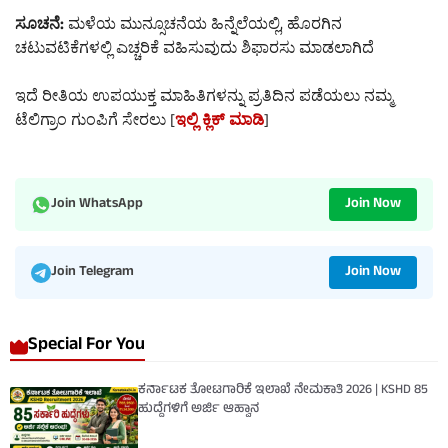
ಸೂಚನೆ:
ಮಳೆಯ ಮುನ್ಸೂಚನೆಯ ಹಿನ್ನೆಲೆಯಲ್ಲಿ, ಹೊರಗಿನ
ಚಟುವಟಿಕೆಗಳಲ್ಲಿ ಎಚ್ಚರಿಕೆ ವಹಿಸುವುದು ಶಿಫಾರಸು ಮಾಡಲಾಗಿದೆ
ಇದೆ ರೀತಿಯ ಉಪಯುಕ್ತ ಮಾಹಿತಿಗಳನ್ನು ಪ್ರತಿದಿನ ಪಡೆಯಲು ನಮ್ಮ
ಟೆಲಿಗ್ರಾಂ ಗುಂಪಿಗೆ ಸೇರಲು [
ಇಲ್ಲಿ ಕ್ಲಿಕ್ ಮಾಡಿ
]
Join Now
Join WhatsApp
Join Now
Join Telegram
Special For You
ಕರ್ನಾಟಕ ತೋಟಗಾರಿಕೆ ಇಲಾಖೆ ನೇಮಕಾತಿ 2026 | KSHD 85
ಹುದ್ದೆಗಳಿಗೆ ಅರ್ಜಿ ಆಹ್ವಾನ