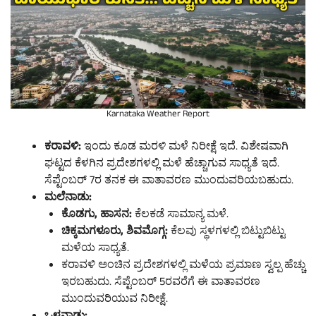
Karnataka Weather Report
ಕರಾವಳಿ:
ಇಂದು ಕೂಡ ಮರಳಿ ಮಳೆ ನಿರೀಕ್ಷೆ ಇದೆ. ವಿಶೇಷವಾಗಿ
ಘಟ್ಟದ ಕೆಳಗಿನ ಪ್ರದೇಶಗಳಲ್ಲಿ ಮಳೆ ಹೆಚ್ಚಾಗುವ ಸಾಧ್ಯತೆ ಇದೆ.
ಸೆಪ್ಟೆಂಬರ್ 7ರ ತನಕ ಈ ವಾತಾವರಣ ಮುಂದುವರಿಯಬಹುದು.
ಮಲೆನಾಡು:
ಕೊಡಗು, ಹಾಸನ:
ಕೆಲಕಡೆ ಸಾಮಾನ್ಯ ಮಳೆ.
ಚಿಕ್ಕಮಗಳೂರು, ಶಿವಮೊಗ್ಗ:
ಕೆಲವು ಸ್ಥಳಗಳಲ್ಲಿ ಬಿಟ್ಟುಬಿಟ್ಟು
ಮಳೆಯ ಸಾಧ್ಯತೆ.
ಕರಾವಳಿ ಅಂಚಿನ ಪ್ರದೇಶಗಳಲ್ಲಿ ಮಳೆಯ ಪ್ರಮಾಣ ಸ್ವಲ್ಪ ಹೆಚ್ಚು
ಇರಬಹುದು. ಸೆಪ್ಟೆಂಬರ್ 5ರವರೆಗೆ ಈ ವಾತಾವರಣ
ಮುಂದುವರಿಯುವ ನಿರೀಕ್ಷೆ.