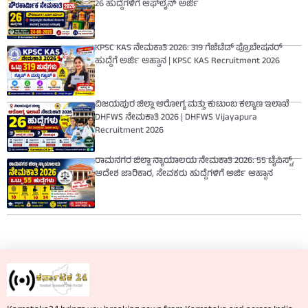
26 ಹುದ್ದೆಗಳಿಗೆ ಆಫ್‌ಲೈನ್ ಅರ್ಜಿ
KPSC KAS ನೇಮಕಾತಿ 2026: 319 ಗೆಜೆಟೆಡ್ ಪ್ರೊಬೇಷನರ್
ಹುದ್ದೆಗೆ ಅರ್ಜಿ ಆಹ್ವಾನ | KPSC KAS Recruitment 2026
ವಿಜಯಪುರ ಜಿಲ್ಲಾ ಆರೋಗ್ಯ ಮತ್ತು ಕುಟುಂಬ ಕಲ್ಯಾಣ ಇಲಾಖೆ
DHFWS ನೇಮಕಾತಿ 2026 | DHFWS Vijayapura
Recruitment 2026
ರಾಮನಗರ ಜಿಲ್ಲಾ ನ್ಯಾಯಾಲಯ ನೇಮಕಾತಿ 2026: 55 ಟೈಪಿಸ್ಟ್,
ಆದೇಶ ಜಾರಿಕಾರ, ಸೇವಕರು ಹುದ್ದೆಗಳಿಗೆ ಅರ್ಜಿ ಆಹ್ವಾನ