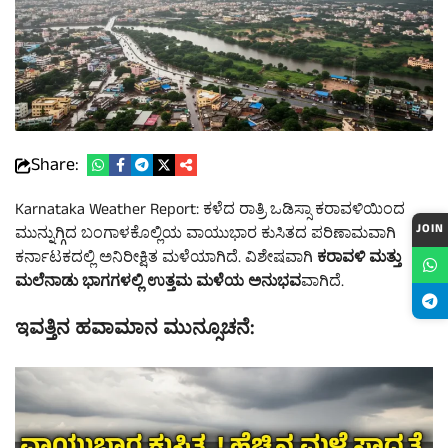
Share:
Karnataka Weather Report: ಕಳೆದ ರಾತ್ರಿ ಒಡಿಸ್ಸಾ ಕರಾವಳಿಯಿಂದ
JOIN
ಮುನ್ನುಗ್ಗಿದ ಬಂಗಾಳಕೊಲ್ಲಿಯ ವಾಯುಭಾರ ಕುಸಿತದ ಪರಿಣಾಮವಾಗಿ
ಕರ್ನಾಟಕದಲ್ಲಿ ಅನಿರೀಕ್ಷಿತ ಮಳೆಯಾಗಿದೆ. ವಿಶೇಷವಾಗಿ
ಕರಾವಳಿ ಮತ್ತು
ಮಲೆನಾಡು ಭಾಗಗಳಲ್ಲಿ ಉತ್ತಮ ಮಳೆಯ ಅನುಭವ
ವಾಗಿದೆ.
ಇವತ್ತಿನ ಹವಾಮಾನ ಮುನ್ಸೂಚನೆ: