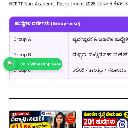
NCERT Non-Academic Recruitment 2026 ಮೂಲಕ ಕೆಳಕಂಡ ವಿಭಾ
ಹುದ್ದೆಗಳ ವರ್ಗಗಳು (Group-wise)
Group A
ವ್ಯವಸ್ಥಾಪಕ & ಆಡಳಿತ ಹುದ್ದೆಗ
Group B
ಮಧ್ಯಮ ಮಟ್ಟದ ಸಹಾಯಕ ಹುದ
Join WhatsApp Group
Group C
ಕಚೇರಿ / ತಾಂತ್ರಿಕ / ಸಹಾಯಕ ಹ