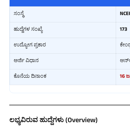
ಸಂಸ್ಥೆ
NCE
ಹುದ್ದೆಗಳ ಸಂಖ್ಯೆ
173
ಉದ್ಯೋಗ ಪ್ರಕಾರ
ಕೇಂದ
ಅರ್ಜಿ ವಿಧಾನ
ಆನ್‌
ಕೊನೆಯ ದಿನಾಂಕ
16 
ಲಭ್ಯವಿರುವ ಹುದ್ದೆಗಳು (Overview)