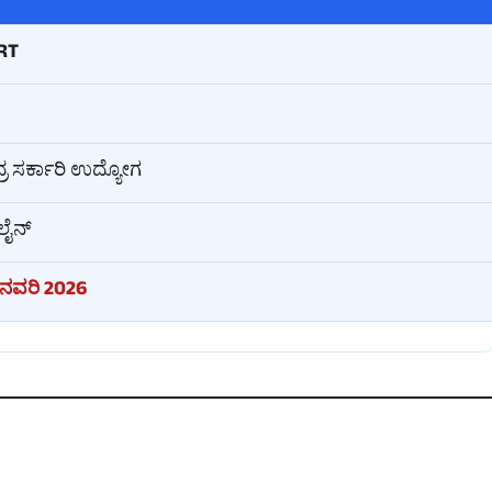
RT
್ರ ಸರ್ಕಾರಿ ಉದ್ಯೋಗ
ಲೈನ್
ಜನವರಿ 2026