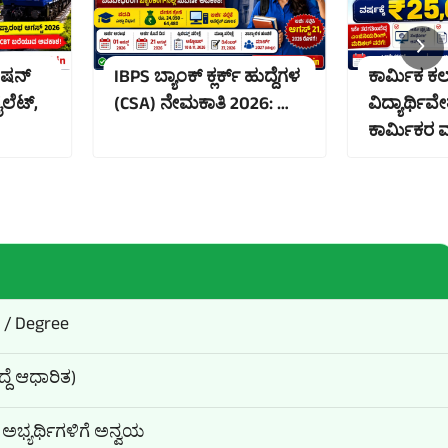
ಟೇಷನ್
IBPS ಬ್ಯಾಂಕ್ ಕ್ಲರ್ಕ್ ಹುದ್ದೆಗಳ
ಕಾರ್ಮಿಕ ಕಲ
ಲೆಟ್,
(CSA) ನೇಮಕಾತಿ 2026: …
ವಿದ್ಯಾರ್ಥಿ
ಕಾರ್ಮಿಕರ
 / Degree
್ದೆ ಆಧಾರಿತ)
 ಅಭ್ಯರ್ಥಿಗಳಿಗೆ ಅನ್ವಯ