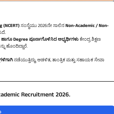
ng (NCERT)
ಸಂಸ್ಥೆಯು 2026ನೇ ಸಾಲಿನ
Non-Academic / Non-
ದೆ.
a ಹಾಗೂ Degree ಪೂರ್ಣಗೊಳಿಸಿದ ಅಭ್ಯರ್ಥಿಗಳು
ಕೇಂದ್ರ ಶಿಕ್ಷಣ
ು ಹೊಂದಿದ್ದಾರೆ.
ಗಳಿಗಾಗಿ
ನಡೆಯುತ್ತಿದ್ದು, ಆಡಳಿತ, ತಾಂತ್ರಿಕ ಮತ್ತು ಸಹಾಯಕ ಸೇವಾ
ademic Recruitment 2026.
ು