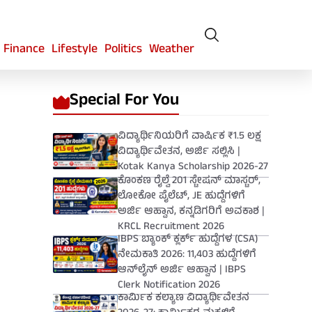
Finance
Lifestyle
Politics
Weather
Special For You
ವಿದ್ಯಾರ್ಥಿನಿಯರಿಗೆ ವಾರ್ಷಿಕ ₹1.5 ಲಕ್ಷ
ವಿದ್ಯಾರ್ಥಿವೇತನ, ಅರ್ಜಿ ಸಲ್ಲಿಸಿ |
Kotak Kanya Scholarship 2026-27
ಕೊಂಕಣ ರೈಲ್ವೆ 201 ಸ್ಟೇಷನ್ ಮಾಸ್ಟರ್,
ಲೋಕೋ ಪೈಲೆಟ್, JE ಹುದ್ದೆಗಳಿಗೆ
ಅರ್ಜಿ ಆಹ್ವಾನ, ಕನ್ನಡಿಗರಿಗೆ ಅವಕಾಶ |
KRCL Recruitment 2026
IBPS ಬ್ಯಾಂಕ್ ಕ್ಲರ್ಕ್ ಹುದ್ದೆಗಳ (CSA)
ನೇಮಕಾತಿ 2026: 11,403 ಹುದ್ದೆಗಳಿಗೆ
ಆನ್‌ಲೈನ್ ಅರ್ಜಿ ಆಹ್ವಾನ | IBPS
Clerk Notification 2026
ಕಾರ್ಮಿಕ ಕಲ್ಯಾಣ ವಿದ್ಯಾರ್ಥಿವೇತನ