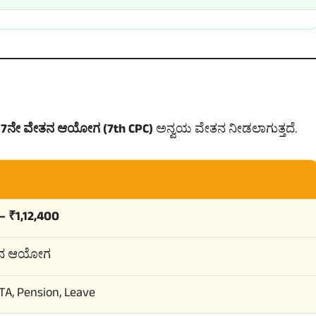
ೆ
7ನೇ ವೇತನ ಆಯೋಗ (7th CPC)
ಅನ್ವಯ ವೇತನ ನೀಡಲಾಗುತ್ತದೆ.
– ₹1,12,400
ತನ ಆಯೋಗ
TA, Pension, Leave