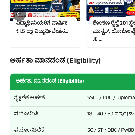
ವಿದ್ಯಾರ್ಥಿನಿಯರಿಗೆ ವಾರ್ಷಿಕ
ಕೊಂಕಣ ರೈಲ್ವೆ 201 ಸ್
₹1.5 ಲಕ್ಷ ವಿದ್ಯಾರ್ಥಿವೇತನ…
ಮಾಸ್ಟರ್, ಲೋಕೋ ಪೈ
JE …
ಅರ್ಹತಾ ಮಾನದಂಡ (Eligibility)
ಅರ್ಹತಾ ಮಾನದಂಡ (Eligibility)
ಶೈಕ್ಷಣಿಕ ಅರ್ಹತೆ
SSLC / PUC / Diploma
ವಯೋಮಿತಿ
18 – 40 / 50 ವರ್ಷ (ಹುದ
ವಯೋಸಡಿಲಿಕೆ
SC / ST / OBC / PwBD