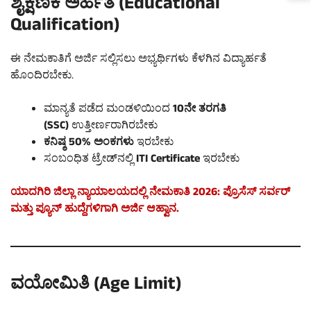
ಶೈಕ್ಷಣಿಕ ಅರ್ಹತೆ (Educational
Qualification)
ಈ ನೇಮಕಾತಿಗೆ ಅರ್ಜಿ ಸಲ್ಲಿಸಲು ಅಭ್ಯರ್ಥಿಗಳು ಕೆಳಗಿನ ವಿದ್ಯಾರ್ಹತೆ
ಹೊಂದಿರಬೇಕು.
ಮಾನ್ಯತೆ ಪಡೆದ ಮಂಡಳಿಯಿಂದ
10ನೇ ತರಗತಿ
(SSC)
ಉತ್ತೀರ್ಣರಾಗಿರಬೇಕು
ಕನಿಷ್ಠ 50% ಅಂಕಗಳು
ಇರಬೇಕು
ಸಂಬಂಧಿತ ಟ್ರೇಡ್‌ನಲ್ಲಿ
ITI Certificate
ಇರಬೇಕು
ಯಾದಗಿರಿ ಜಿಲ್ಲಾ ನ್ಯಾಯಾಲಯದಲ್ಲಿ ನೇಮಕಾತಿ 2026: ಪ್ರೊಸೆಸ್ ಸರ್ವರ್
ಮತ್ತು ಪ್ಯೂನ್ ಹುದ್ದೆಗಳಿಗಾಗಿ ಅರ್ಜಿ ಆಹ್ವಾನ.
ವಯೋಮಿತಿ (Age Limit)