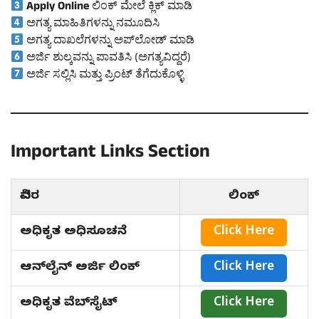
Apply Online
ಲಿಂಕ್ ಮೇಲೆ ಕ್ಲಿಕ್ ಮಾಡಿ
ಅಗತ್ಯ ಮಾಹಿತಿಗಳನ್ನು ನಮೂದಿಸಿ
ಅಗತ್ಯ ದಾಖಲೆಗಳನ್ನು ಅಪ್‌ಲೋಡ್ ಮಾಡಿ
ಅರ್ಜಿ ಶುಲ್ಕವನ್ನು ಪಾವತಿಸಿ (ಅಗತ್ಯವಿದ್ದರೆ)
ಅರ್ಜಿ ಸಲ್ಲಿಸಿ ಮತ್ತು ಪ್ರಿಂಟ್ ತೆಗೆದುಕೊಳ್ಳಿ
Important Links Section
ವಿವರ
ಲಿಂಕ್
ಅಧಿಕೃತ ಅಧಿಸೂಚನೆ
Click Here
ಆನ್‌ಲೈನ್ ಅರ್ಜಿ ಲಿಂಕ್
Click Here
ಅಧಿಕೃತ ವೆಬ್‌ಸೈಟ್
Click Here