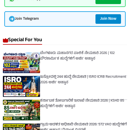
Join Now
Join Telegram
Special For You
ಬೆಂಗಳೂರು ಮಹಾನಗರ ಪಾಲಿಕೆ ನೇಮಕಾತಿ 2026 | 102
ಪೌರಕಾರ್ಮಿಕ ಹುದ್ದೆಗಳಿಗೆ ಅರ್ಜಿ ಆಹ್ವಾನ
ಇಸ್ರೋದಲ್ಲಿ 244 ಹುದ್ದೆ ನೇಮಕಾತಿ | ISRO ICRB Recruitment
2026 ಅರ್ಜಿ ಆಹ್ವಾನ
ಕರ್ನಾಟಕ ತೋಟಗಾರಿಕೆ ಇಲಾಖೆ ನೇಮಕಾತಿ 2026 | KSHD 85
ಹುದ್ದೆಗಳಿಗೆ ಅರ್ಜಿ ಆಹ್ವಾನ
ಗ್ರಾಮ ಆಡಳಿತ ಅಧಿಕಾರಿ ನೇಮಕಾತಿ 2026: 572 VAO ಹುದ್ದೆಗಳಿಗೆ