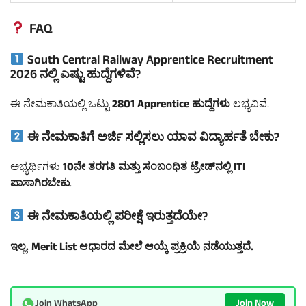
FAQ
South Central Railway Apprentice Recruitment
2026 ನಲ್ಲಿ ಎಷ್ಟು ಹುದ್ದೆಗಳಿವೆ?
ಈ ನೇಮಕಾತಿಯಲ್ಲಿ ಒಟ್ಟು
2801 Apprentice ಹುದ್ದೆಗಳು
ಲಭ್ಯವಿವೆ.
ಈ ನೇಮಕಾತಿಗೆ ಅರ್ಜಿ ಸಲ್ಲಿಸಲು ಯಾವ ವಿದ್ಯಾರ್ಹತೆ ಬೇಕು?
ಅಭ್ಯರ್ಥಿಗಳು
10ನೇ ತರಗತಿ ಮತ್ತು ಸಂಬಂಧಿತ ಟ್ರೇಡ್‌ನಲ್ಲಿ ITI
ಪಾಸಾಗಿರಬೇಕು
.
ಈ ನೇಮಕಾತಿಯಲ್ಲಿ ಪರೀಕ್ಷೆ ಇರುತ್ತದೆಯೇ?
ಇಲ್ಲ.
Merit List ಆಧಾರದ ಮೇಲೆ ಆಯ್ಕೆ ಪ್ರಕ್ರಿಯೆ ನಡೆಯುತ್ತದೆ
.
Join Now
Join WhatsApp