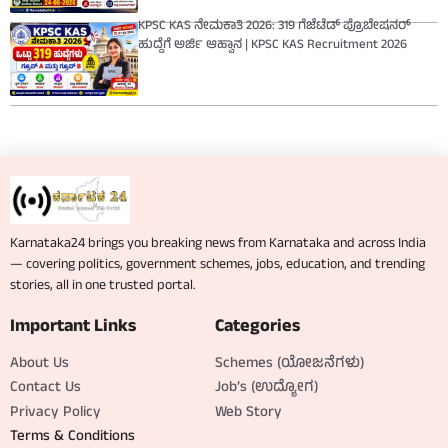
KPSC KAS ನೇಮಕಾತಿ 2026: 319 ಗೆಜೆಟೆಡ್ ಪ್ರೊಬೇಷನರ್
ಹುದ್ದೆಗೆ ಅರ್ಜಿ ಆಹ್ವಾನ | KPSC KAS Recruitment 2026
Karnataka24 brings you breaking news from Karnataka and across India
— covering politics, government schemes, jobs, education, and trending
stories, all in one trusted portal.
Important Links
Categories
About Us
Schemes (ಯೋಜನೆಗಳು)
Contact Us
Job’s (ಉದ್ಯೋಗ)
Privacy Policy
Web Story
Terms & Conditions