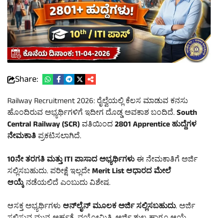
Share:
Railway Recruitment 2026: ರೈಲ್ವೆಯಲ್ಲಿ ಕೆಲಸ ಮಾಡುವ ಕನಸು
ಹೊಂದಿರುವ ಅಭ್ಯರ್ಥಿಗಳಿಗೆ ಇದೀಗ ದೊಡ್ಡ ಅವಕಾಶ ಬಂದಿದೆ.
South
Central Railway (SCR)
ವತಿಯಿಂದ
2801 Apprentice ಹುದ್ದೆಗಳ
ನೇಮಕಾತಿ
ಪ್ರಕಟಿಸಲಾಗಿದೆ.
10ನೇ ತರಗತಿ ಮತ್ತು ITI ಪಾಸಾದ ಅಭ್ಯರ್ಥಿಗಳು
ಈ ನೇಮಕಾತಿಗೆ ಅರ್ಜಿ
ಸಲ್ಲಿಸಬಹುದು. ಪರೀಕ್ಷೆ ಇಲ್ಲದೇ
Merit List ಆಧಾರದ ಮೇಲೆ
ಆಯ್ಕೆ
ನಡೆಯಲಿದೆ ಎಂಬುದು ವಿಶೇಷ.
ಆಸಕ್ತ ಅಭ್ಯರ್ಥಿಗಳು
ಆನ್‌ಲೈನ್ ಮೂಲಕ ಅರ್ಜಿ ಸಲ್ಲಿಸಬಹುದು
. ಅರ್ಜಿ