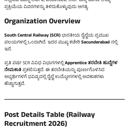
ಸಲ್ಲಿಸುವ ಮುನ್ನ ಅರ್ಹತೆ, ವಯೋಮಿತಿ, ಅರ್ಜಿ ಶುಲ್ಕ ಹಾಗೂ ಆಯ್ಕೆ
ಪ್ರಕ್ರಿಯೆಯ ವಿವರಗಳನ್ನು ತಿಳಿದುಕೊಳ್ಳುವುದು ಅಗತ್ಯ.
Organization Overview
South Central Railway (SCR)
ಭಾರತೀಯ ರೈಲ್ವೆಯ ಪ್ರಮುಖ
ವಲಯಗಳಲ್ಲಿ ಒಂದಾಗಿದೆ. ಇದರ ಮುಖ್ಯ ಕಚೇರಿ
Secunderabad
ನಲ್ಲಿ
ಇದೆ.
ಪ್ರತಿ ವರ್ಷ SCR ವಿವಿಧ ವಿಭಾಗಗಳಲ್ಲಿ
Apprentice ತರಬೇತಿ ಹುದ್ದೆಗಳ
ನೇಮಕಾತಿ
ಪ್ರಕಟಿಸುತ್ತದೆ. ಈ ತರಬೇತಿಯನ್ನು ಪೂರ್ಣಗೊಳಿಸಿದ
ಅಭ್ಯರ್ಥಿಗಳಿಗೆ ಭವಿಷ್ಯದಲ್ಲಿ ರೈಲ್ವೆ ಉದ್ಯೋಗಗಳಲ್ಲಿ ಅವಕಾಶಗಳು
ಹೆಚ್ಚಾಗುತ್ತವೆ.
Post Details Table (Railway
Recruitment 2026)