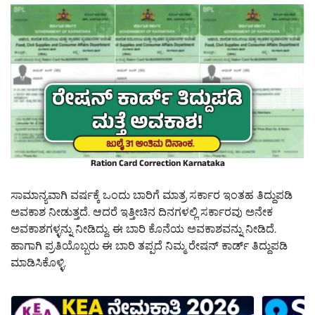
Ration Card Correction Karnataka
ಸಾಮಾನ್ಯವಾಗಿ ವರ್ಷಕ್ಕೆ ಒಂದು ಬಾರಿಗೆ ಮಾತ್ರ ಸರ್ಕಾರ ಇಂತಹ ತಿದ್ದುಪಡಿ
ಅವಕಾಶ ನೀಡುತ್ತದೆ. ಆದರೆ ಇತ್ತೀಚಿನ ದಿನಗಳಲ್ಲಿ ಸರ್ಕಾರವು ಅನೇಕ
ಅವಕಾಶಗಳ್ಳನ್ನು ನೀಡಿದ್ದು. ಈ ಬಾರಿ ಕೊನೆಯ ಅವಕಾಶವನ್ನು ನೀಡಿದೆ.
ಹಾಗಾಗಿ ಪ್ರತಿಯೊಬ್ಬರು ಈ ಬಾರಿ ತಪ್ಪದೆ ನಿಮ್ಮ ರೇಷನ್ ಕಾರ್ಡ್ ತಿದ್ದುಪಡಿ
ಮಾಡಿಸಿಕೊಳ್ಳಿ.