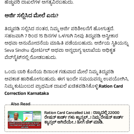
ಹೆಚ್ಚುವರಿ ದಾಖಲೆಗಳ ಅಗತ್ಯವಿರಬಹುದು.
ಅರ್ಜಿ ಸಲ್ಲಿಸಿದ ಮೇಲೆ ಏನು?
ತಿದ್ದುಪಡಿ ಸಲ್ಲಿಸಿದ ನಂತರ, ನಿಮ್ಮ ಅರ್ಜಿ ಪರಿಶೀಲನೆಗೆ ಹೋಗುತ್ತದೆ.
ಸಹಜವಾಗಿ 7 ರಿಂದ 15 ದಿನಗಳ ಒಳಗಾಗಿ ನೀವು ತಿದ್ದುಪಡಿ ಅಸ್ವೀಕಾರ
ಅಥವಾ ಅನುಮೋದನೆಯ ಮಾಹಿತಿ ಪಡೆಯಬಹುದು. ಅರ್ಜಿಯ ಸ್ಥಿತಿಯನ್ನು
Seva Sindhu ಪೋರ್ಟಲ್ ಅಥವಾ ಅನ್ನಭಾಗ್ಯ ಇಲಾಖೆಯ ಅಧಿಕೃತ
ವೆಬ್‌ಸೈಟ್‌ನಲ್ಲಿ ನೋಡಬಹುದು.
ಒಂದು ಬಾರಿ ಕೊನೆಯ ದಿನಾಂಕ ಗಡುವಾದ ಮೇಲೆ ನಿಮ್ಮ ತಿದ್ದುಪಡಿ
ಅವಕಾಶ ಹಾರಿಹೋಗಬಹುದು. ಈಗ ಇಂದೇ ಸಮಯವನ್ನು ಉಪಯೋಗಿಸಿ,
ನಿಮ್ಮ ಕುಟುಂಬದ ಪ್ರಾಥಮಿಕ ದಾಖಲೆ ಖಚಿತಪಡಿಸಿಕೊಳ್ಳಿ.
Ration Card
Correction Karnataka
Also Read
Ration Card Cancelled List : ರಾಜ್ಯದಲ್ಲಿ 22000
ರೇಷನ್ ಕಾರ್ಡ್ ಗಳು ಕ್ಯಾನ್ಸಲ್…! ನಿಮ್ಮ ರೇಷನ್ ಕಾರ್ಡ್
ಕ್ಯಾನ್ಸಲ್ ಆಗಿದೆಯೇ..! ಹೀಗೆ ಚೆಕ್ ಮಾಡಿ.