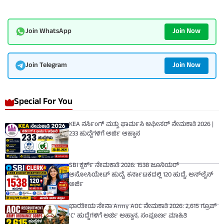
Join Now
Join WhatsApp
Join Now
Join Telegram
Special For You
KEA ನರ್ಸಿಂಗ್ ಮತ್ತು ಫಾರ್ಮಸಿ ಆಫೀಸರ್ ನೇಮಕಾತಿ 2026 |
233 ಹುದ್ದೆಗಳಿಗೆ ಅರ್ಜಿ ಆಹ್ವಾನ
SBI ಕ್ಲರ್ಕ್ ನೇಮಕಾತಿ 2026: 1538 ಜೂನಿಯರ್
ಅಸೋಸಿಯೇಟ್ ಹುದ್ದೆ, ಕರ್ನಾಟಕದಲ್ಲಿ 120 ಹುದ್ದೆ, ಆನ್‌ಲೈನ್
ಅರ್ಜಿ
ಭಾರತೀಯ ಸೇನಾ Army AOC ನೇಮಕಾತಿ 2026: 2,615 ಗ್ರೂಪ್
‘C’ ಹುದ್ದೆಗಳಿಗೆ ಅರ್ಜಿ ಆಹ್ವಾನ, ಸಂಪೂರ್ಣ ಮಾಹಿತಿ