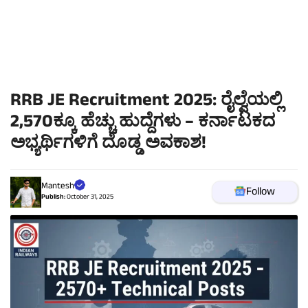
RRB JE Recruitment 2025: ರೈಲ್ವೆಯಲ್ಲಿ
2,570ಕ್ಕೂ ಹೆಚ್ಚು ಹುದ್ದೆಗಳು – ಕರ್ನಾಟಕದ
ಅಭ್ಯರ್ಥಿಗಳಿಗೆ ದೊಡ್ಡ ಅವಕಾಶ!
Mantesh
Follow
Publish:
October 31, 2025