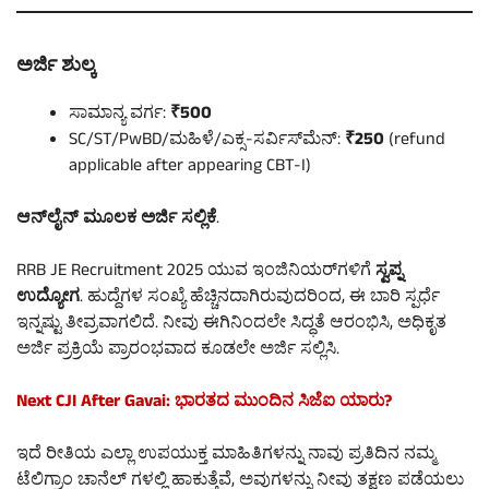
ಅರ್ಜಿ ಶುಲ್ಕ
ಸಾಮಾನ್ಯ ವರ್ಗ:
₹500
SC/ST/PwBD/ಮಹಿಳೆ/ಎಕ್ಸ -ಸರ್ವಿಸ್‌ಮೆನ್:
₹250
(refund
applicable after appearing CBT-I)
ಆನ್‌ಲೈನ್ ಮೂಲಕ ಅರ್ಜಿ ಸಲ್ಲಿಕೆ
.
RRB JE Recruitment 2025 ಯುವ ಇಂಜಿನಿಯರ್‌ಗಳಿಗೆ
ಸ್ವಪ್ನ
ಉದ್ಯೋಗ
. ಹುದ್ದೆಗಳ ಸಂಖ್ಯೆ ಹೆಚ್ಚಿನದಾಗಿರುವುದರಿಂದ, ಈ ಬಾರಿ ಸ್ಪರ್ಧೆ
ಇನ್ನಷ್ಟು ತೀವ್ರವಾಗಲಿದೆ. ನೀವು ಈಗಿನಿಂದಲೇ ಸಿದ್ಧತೆ ಆರಂಭಿಸಿ, ಅಧಿಕೃತ
ಅರ್ಜಿ ಪ್ರಕ್ರಿಯೆ ಪ್ರಾರಂಭವಾದ ಕೂಡಲೇ ಅರ್ಜಿ ಸಲ್ಲಿಸಿ.
Next CJI After Gavai: ಭಾರತದ ಮುಂದಿನ ಸಿಜೆಐ ಯಾರು?
ಇದೆ ರೀತಿಯ ಎಲ್ಲಾ ಉಪಯುಕ್ತ ಮಾಹಿತಿಗಳನ್ನು ನಾವು ಪ್ರತಿದಿನ ನಮ್ಮ
ಟೆಲಿಗ್ರಾಂ ಚಾನೆಲ್ ಗಳಲ್ಲಿ ಹಾಕುತ್ತೆವೆ, ಅವುಗಳನ್ನು ನೀವು ತಕ್ಷಣ ಪಡೆಯಲು