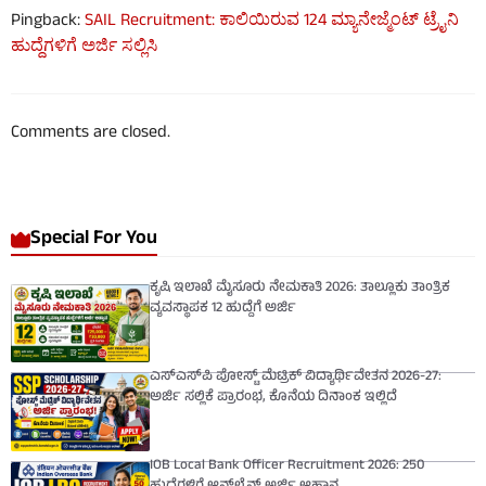
Pingback:
SAIL Recruitment: ಕಾಲಿಯಿರುವ 124 ಮ್ಯಾನೇಜ್ಮೆಂಟ್ ಟ್ರೈನಿ
ಹುದ್ದೆಗಳಿಗೆ ಅರ್ಜಿ ಸಲ್ಲಿಸಿ
Comments are closed.
Special For You
ಕೃಷಿ ಇಲಾಖೆ ಮೈಸೂರು ನೇಮಕಾತಿ 2026: ತಾಲ್ಲೂಕು ತಾಂತ್ರಿಕ
ವ್ಯವಸ್ಥಾಪಕ 12 ಹುದ್ದೆಗೆ ಅರ್ಜಿ
ಎಸ್‌ಎಸ್‌ಪಿ ಪೋಸ್ಟ್ ಮೆಟ್ರಿಕ್ ವಿದ್ಯಾರ್ಥಿವೇತನ 2026-27:
ಅರ್ಜಿ ಸಲ್ಲಿಕೆ ಪ್ರಾರಂಭ, ಕೊನೆಯ ದಿನಾಂಕ ಇಲ್ಲಿದೆ
IOB Local Bank Officer Recruitment 2026: 250