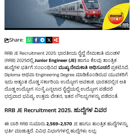
Share:
RRB JE Recruitment 2025: ಭಾರತೀಯ ರೈಲ್ವೆ ನೇಮಕಾತಿ ಮಂಡಳಿ
(RRB) 2025ರಲ್ಲಿ
Junior Engineer (JE)
ಹಾಗೂ ಕೆಲವು ತಾಂತ್ರಿಕ
ಹುದ್ದೆಗಳ ಭರ್ತಿಗೆ ಸಂಬಂಧಿಸಿದ
ಮುಖ್ಯ ನೇಮಕಾತಿ ಅಧಿಸೂಚನೆ
ಪ್ರಕಟಿಸಿದೆ.
Diploma ಅಥವಾ Engineering Degree ಮಾಡಿಕೊಂಡಿರುವ ಯುವಕರಿಗೆ
ಇದು ಅತ್ಯಂತ ದೊಡ್ಡ ಸರ್ಕಾರಿಯ ಉದ್ಯೋಗ ಅವಕಾಶ. ಭಾರತದಲ್ಲಿನ ಅತಿ
ದೊಡ್ಡ ಉದ್ಯೋಗ ಸಂಸ್ಥೆ ಎನ್ನಲಾದ ರೈಲ್ವೆಯಲ್ಲಿ ಉದ್ಯೋಗ ಪಡೆದರೆ
ಭದ್ರವಾದ ಭವಿಷ್ಯ, ಉತ್ತಮ ವೇತನ, ಇತರ ಸೌಲಭ್ಯಗಳನ್ನು ಪಡೆದಂತೆ.
RRB JE Recruitment 2025. ಹುದ್ದೆಗಳ ವಿವರ
ಈ ಬಾರಿ RRB ಸುಮಾರು
2,569–2,570
JE ಹಾಗೂ ತಾಂತ್ರಿಕ ಹುದ್ದೆಗಳನ್ನು
ಭರ್ತಿ ಮಾಡುತ್ತಿದೆ. ವಿವಿಧ ವಿಭಾಗಗಳಲ್ಲಿ ಹುದ್ದೆಗಳು ಲಭ್ಯ: