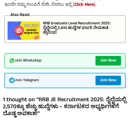
ಇಂದೇ ನಮ್ಮ ಗುಂಪಿಗೆ ಸೇರಿ, ಸೇರಲು ಇಲ್ಲಿ [
Click Here
].
Also Read
RRB Graduate Level Recruitment 2025:
ರೈಲ್ವೇನಲ್ಲಿ 5,810 ಹುದ್ದೆಗಳ ಭರ್ಜರಿ ನೇಮಕಾತಿ
ಪ್ರಾರಂಭ!
Join Now
Join WhatsApp
Join Now
Join Telegram
1 thought on “RRB JE Recruitment 2025: ರೈಲ್ವೆಯಲ್ಲಿ
2,570ಕ್ಕೂ ಹೆಚ್ಚು ಹುದ್ದೆಗಳು – ಕರ್ನಾಟಕದ ಅಭ್ಯರ್ಥಿಗಳಿಗೆ
ದೊಡ್ಡ ಅವಕಾಶ!”