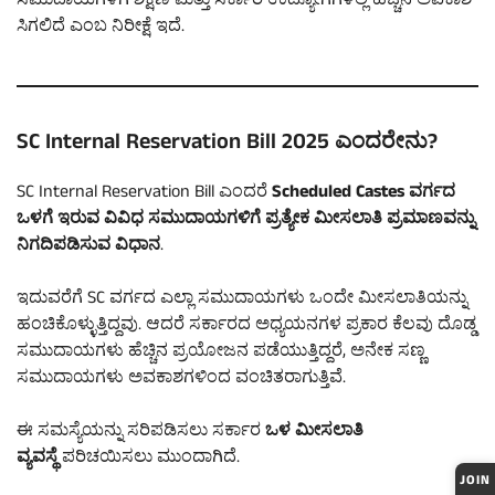
ಸಮುದಾಯಗಳಿಗೆ ಶಿಕ್ಷಣ ಮತ್ತು ಸರ್ಕಾರಿ ಉದ್ಯೋಗಗಳಲ್ಲಿ ಹೆಚ್ಚಿನ ಅವಕಾಶ
ಸಿಗಲಿದೆ ಎಂಬ ನಿರೀಕ್ಷೆ ಇದೆ.
SC Internal Reservation Bill 2025 ಎಂದರೇನು?
SC Internal Reservation Bill ಎಂದರೆ
Scheduled Castes ವರ್ಗದ
ಒಳಗೆ ಇರುವ ವಿವಿಧ ಸಮುದಾಯಗಳಿಗೆ ಪ್ರತ್ಯೇಕ ಮೀಸಲಾತಿ ಪ್ರಮಾಣವನ್ನು
ನಿಗದಿಪಡಿಸುವ ವಿಧಾನ
.
ಇದುವರೆಗೆ SC ವರ್ಗದ ಎಲ್ಲಾ ಸಮುದಾಯಗಳು ಒಂದೇ ಮೀಸಲಾತಿಯನ್ನು
ಹಂಚಿಕೊಳ್ಳುತ್ತಿದ್ದವು. ಆದರೆ ಸರ್ಕಾರದ ಅಧ್ಯಯನಗಳ ಪ್ರಕಾರ ಕೆಲವು ದೊಡ್ಡ
ಸಮುದಾಯಗಳು ಹೆಚ್ಚಿನ ಪ್ರಯೋಜನ ಪಡೆಯುತ್ತಿದ್ದರೆ, ಅನೇಕ ಸಣ್ಣ
ಸಮುದಾಯಗಳು ಅವಕಾಶಗಳಿಂದ ವಂಚಿತರಾಗುತ್ತಿವೆ.
ಈ ಸಮಸ್ಯೆಯನ್ನು ಸರಿಪಡಿಸಲು ಸರ್ಕಾರ
ಒಳ ಮೀಸಲಾತಿ
ವ್ಯವಸ್ಥೆ
ಪರಿಚಯಿಸಲು ಮುಂದಾಗಿದೆ.
JOIN