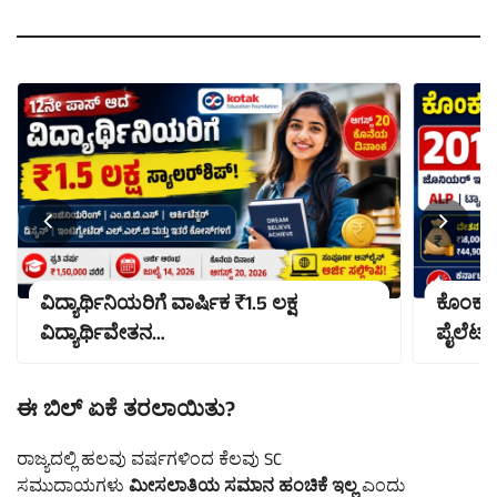
ವಿದ್ಯಾರ್ಥಿನಿಯರಿಗೆ ವಾರ್ಷಿಕ ₹1.5 ಲಕ್ಷ
ಕೊಂಕಣ ರ
ವಿದ್ಯಾರ್ಥಿವೇತನ…
ಪೈಲೆಟ್,
ಈ ಬಿಲ್ ಏಕೆ ತರಲಾಯಿತು?
ರಾಜ್ಯದಲ್ಲಿ ಹಲವು ವರ್ಷಗಳಿಂದ ಕೆಲವು SC
ಸಮುದಾಯಗಳು
ಮೀಸಲಾತಿಯ ಸಮಾನ ಹಂಚಿಕೆ ಇಲ್ಲ
ಎಂದು