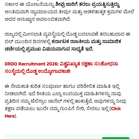
ಸರ್ಕಾರ ಈ ಯೋಜನೆಯನ್ನು
ಶೀಘ್ರ ಜಾರಿಗೆ ತರಲು ಪ್ರಯತ್ನಿಸುತ್ತಿದ್ದು
,
ಅಂತಿಮವಾಗಿ ನ್ಯಾಯಾಲಯದ ತೀರ್ಪು ಮತ್ತು ಆಡಳಿತಾತ್ಮಕ ಕ್ರಮಗಳ ಮೇಲೆ
ಅದರ ಅನುಷ್ಠಾನ ಅವಲಂಬಿತವಾಗಿದೆ.
ರಾಜ್ಯದಲ್ಲಿ ಮೀಸಲಾತಿ ವ್ಯವಸ್ಥೆಯಲ್ಲಿ ದೊಡ್ಡ ಬದಲಾವಣೆ ತರಬಹುದಾದ ಈ
ಬಿಲ್ ಮುಂದಿನ ದಿನಗಳಲ್ಲಿ
ಕರ್ನಾಟಕ ರಾಜಕೀಯ ಮತ್ತು ಸಾಮಾಜಿಕ
ಚರ್ಚೆಯಲ್ಲಿ ಪ್ರಮುಖ ವಿಷಯವಾಗುವ ಸಾಧ್ಯತೆ ಇದೆ.
DRDO Recruitment 2026: ವಿಶ್ವವಿಖ್ಯಾತ ರಕ್ಷಣಾ ಸಂಶೋಧನಾ
ಸಂಸ್ಥೆಯಲ್ಲಿ ದೊಡ್ಡ ಉದ್ಯೋಗಾವಕಾಶ!
ಈ ನೇಮಕಾತಿ ಕುರಿತ ಸಂಪೂರ್ಣ ಹಾಗೂ ಪರಿಶೀಲಿತ ಮಾಹಿತಿ ಇಲ್ಲಿ
ನೀಡಲಾಗಿದೆ. ಇದೆ ರೀತಿಯ ಎಲ್ಲಾ ಉಪಯುಕ್ತ ಮಾಹಿತಿಗಳನ್ನು ನಾವು
ಪ್ರತಿದಿನ ನಮ್ಮ ಟೆಲಿಗ್ರಾಂ ಚಾನೆಲ್ ಗಳಲ್ಲಿ ಹಾಕುತ್ತೆವೆ, ಅವುಗಳನ್ನು ನೀವು
ತಕ್ಷಣ ಪಡೆಯಲು ಇಂದೇ ನಮ್ಮ ಗುಂಪಿಗೆ ಸೇರಿ, ಸೇರಲು ಇಲ್ಲಿ [
Click
Here
].