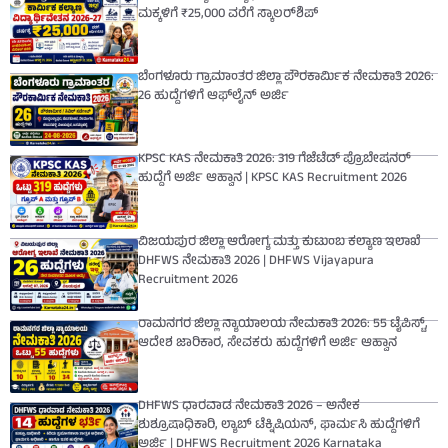
ಮಕ್ಕಳಿಗೆ ₹25,000 ವರೆಗೆ ಸ್ಕಾಲರ್‌ಶಿಪ್
ಬೆಂಗಳೂರು ಗ್ರಾಮಾಂತರ ಜಿಲ್ಲಾ ಪೌರಕಾರ್ಮಿಕ ನೇಮಕಾತಿ 2026:
26 ಹುದ್ದೆಗಳಿಗೆ ಆಫ್‌ಲೈನ್ ಅರ್ಜಿ
KPSC KAS ನೇಮಕಾತಿ 2026: 319 ಗೆಜೆಟೆಡ್ ಪ್ರೊಬೇಷನರ್
ಹುದ್ದೆಗೆ ಅರ್ಜಿ ಆಹ್ವಾನ | KPSC KAS Recruitment 2026
ವಿಜಯಪುರ ಜಿಲ್ಲಾ ಆರೋಗ್ಯ ಮತ್ತು ಕುಟುಂಬ ಕಲ್ಯಾಣ ಇಲಾಖೆ
DHFWS ನೇಮಕಾತಿ 2026 | DHFWS Vijayapura
Recruitment 2026
ರಾಮನಗರ ಜಿಲ್ಲಾ ನ್ಯಾಯಾಲಯ ನೇಮಕಾತಿ 2026: 55 ಟೈಪಿಸ್ಟ್,
ಆದೇಶ ಜಾರಿಕಾರ, ಸೇವಕರು ಹುದ್ದೆಗಳಿಗೆ ಅರ್ಜಿ ಆಹ್ವಾನ
DHFWS ಧಾರವಾಡ ನೇಮಕಾತಿ 2026 – ಅನೇಕ
ಶುಶ್ರೂಷಾಧಿಕಾರಿ, ಲ್ಯಾಬ್ ಟೆಕ್ನಿಷಿಯನ್, ಫಾರ್ಮಸಿ ಹುದ್ದೆಗಳಿಗೆ
ಅರ್ಜಿ | DHFWS Recruitment 2026 Karnataka