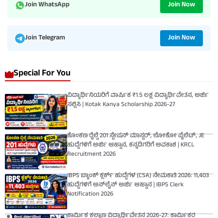
Join Now
Join WhatsApp
Join Now
Join Telegram
Special For You
ವಿದ್ಯಾರ್ಥಿನಿಯರಿಗೆ ವಾರ್ಷಿಕ ₹1.5 ಲಕ್ಷ ವಿದ್ಯಾರ್ಥಿವೇತನ, ಅರ್ಜಿ
ಸಲ್ಲಿಸಿ | Kotak Kanya Scholarship 2026-27
ಕೊಂಕಣ ರೈಲ್ವೆ 201 ಸ್ಟೇಷನ್ ಮಾಸ್ಟರ್, ಲೋಕೋ ಪೈಲೆಟ್, JE
ಹುದ್ದೆಗಳಿಗೆ ಅರ್ಜಿ ಆಹ್ವಾನ, ಕನ್ನಡಿಗರಿಗೆ ಅವಕಾಶ | KRCL
Recruitment 2026
IBPS ಬ್ಯಾಂಕ್ ಕ್ಲರ್ಕ್ ಹುದ್ದೆಗಳ (CSA) ನೇಮಕಾತಿ 2026: 11,403
ಹುದ್ದೆಗಳಿಗೆ ಆನ್‌ಲೈನ್ ಅರ್ಜಿ ಆಹ್ವಾನ | IBPS Clerk
Notification 2026
ಕಾರ್ಮಿಕ ಕಲ್ಯಾಣ ವಿದ್ಯಾರ್ಥಿವೇತನ 2026-27: ಕಾರ್ಮಿಕರ