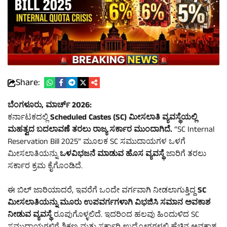
Share:
ಬೆಂಗಳೂರು, ಮಾರ್ಚ್ 2026:
ಕರ್ನಾಟಕದಲ್ಲಿ
Scheduled Castes (SC) ಮೀಸಲಾತಿ ವ್ಯವಸ್ಥೆಯಲ್ಲಿ
ಮಹತ್ವದ ಬದಲಾವಣೆ ತರಲು ರಾಜ್ಯ ಸರ್ಕಾರ ಮುಂದಾಗಿದೆ.
“SC Internal
Reservation Bill 2025” ಮೂಲಕ SC ಸಮುದಾಯಗಳ ಒಳಗೆ
ಮೀಸಲಾತಿಯನ್ನು
ಒಳವಿಭಜನೆ ಮಾಡುವ ಹೊಸ ವ್ಯವಸ್ಥೆ
ಜಾರಿಗೆ ತರಲು
ಸರ್ಕಾರ ಕ್ರಮ ಕೈಗೊಂಡಿದೆ.
ಈ ಬಿಲ್ ಜಾರಿಯಾದರೆ, ಇವರೆಗೆ ಒಂದೇ ವರ್ಗವಾಗಿ ನೀಡಲಾಗುತ್ತಿದ್ದ
SC
ಮೀಸಲಾತಿಯನ್ನು ಮೂರು ಉಪವರ್ಗಗಳಾಗಿ ವಿಭಜಿಸಿ ಸಮಾನ ಅವಕಾಶ
ನೀಡುವ ವ್ಯವಸ್ಥೆ
ರೂಪುಗೊಳ್ಳಲಿದೆ. ಇದರಿಂದ ಹಲವು ಹಿಂದುಳಿದ SC