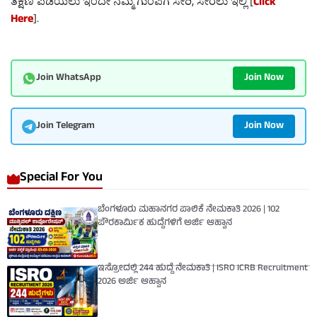
ತಕ್ಷಣ ಪಡೆಯಲು ಇಂದೇ ನಮ್ಮ ಗುಂಪಿಗೆ ಸೇರಿ, ಸೇರಲು ಇಲ್ಲಿ [
Click
Here
].
Join Now
Join WhatsApp
Join Now
Join Telegram
Special For You
ಬೆಂಗಳೂರು ಮಹಾನಗರ ಪಾಲಿಕೆ ನೇಮಕಾತಿ 2026 | 102
ಪೌರಕಾರ್ಮಿಕ ಹುದ್ದೆಗಳಿಗೆ ಅರ್ಜಿ ಆಹ್ವಾನ
ಇಸ್ರೋದಲ್ಲಿ 244 ಹುದ್ದೆ ನೇಮಕಾತಿ | ISRO ICRB Recruitment
2026 ಅರ್ಜಿ ಆಹ್ವಾನ