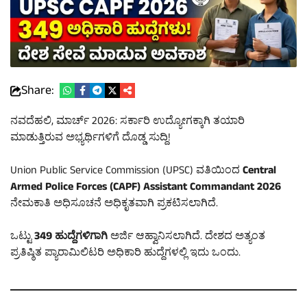
Share:
ನವದೆಹಲಿ, ಮಾರ್ಚ್ 2026: ಸರ್ಕಾರಿ ಉದ್ಯೋಗಕ್ಕಾಗಿ ತಯಾರಿ
ಮಾಡುತ್ತಿರುವ ಅಭ್ಯರ್ಥಿಗಳಿಗೆ ದೊಡ್ಡ ಸುದ್ದಿ!
Union Public Service Commission (UPSC) ವತಿಯಿಂದ
Central
Armed Police Forces (CAPF) Assistant Commandant 2026
ನೇಮಕಾತಿ ಅಧಿಸೂಚನೆ ಅಧಿಕೃತವಾಗಿ ಪ್ರಕಟಿಸಲಾಗಿದೆ.
ಒಟ್ಟು
349 ಹುದ್ದೆಗಳಿಗಾಗಿ
ಅರ್ಜಿ ಆಹ್ವಾನಿಸಲಾಗಿದೆ. ದೇಶದ ಅತ್ಯಂತ
ಪ್ರತಿಷ್ಠಿತ ಪ್ಯಾರಾಮಿಲಿಟರಿ ಅಧಿಕಾರಿ ಹುದ್ದೆಗಳಲ್ಲಿ ಇದು ಒಂದು.