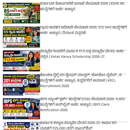
ಕರ್ನಾಟಕ ತೋಟಗಾರಿಕೆ ಇಲಾಖೆ ನೇಮಕಾತಿ 2026 | KSHD 85
ಹುದ್ದೆಗಳಿಗೆ ಅರ್ಜಿ ಆಹ್ವಾನ
ಗ್ರಾಮ ಆಡಳಿತ ಅಧಿಕಾರಿ ನೇಮಕಾತಿ 2026: 572 VAO ಹುದ್ದೆಗಳಿಗೆ
ಅರ್ಜಿ ಆಹ್ವಾನ | ದಿನಾಂಕ ವಿಸ್ತರಣೆ
ವಿದ್ಯಾರ್ಥಿನಿಯರಿಗೆ ವಾರ್ಷಿಕ ₹1.5 ಲಕ್ಷ ವಿದ್ಯಾರ್ಥಿವೇತನ, ಅರ್ಜಿ
ಸಲ್ಲಿಸಿ | Kotak Kanya Scholarship 2026-27
ಕೊಂಕಣ ರೈಲ್ವೆ 201 ಸ್ಟೇಷನ್ ಮಾಸ್ಟರ್, ಲೋಕೋ ಪೈಲೆಟ್, JE
ಹುದ್ದೆಗಳಿಗೆ ಅರ್ಜಿ ಆಹ್ವಾನ, ಕನ್ನಡಿಗರಿಗೆ ಅವಕಾಶ | KRCL
Recruitment 2026
IBPS ಬ್ಯಾಂಕ್ ಕ್ಲರ್ಕ್ ಹುದ್ದೆಗಳ (CSA) ನೇಮಕಾತಿ 2026: 11,403
ಹುದ್ದೆಗಳಿಗೆ ಆನ್‌ಲೈನ್ ಅರ್ಜಿ ಆಹ್ವಾನ | IBPS Clerk
Notification 2026
ಕಾರ್ಮಿಕ ಕಲ್ಯಾಣ ವಿದ್ಯಾರ್ಥಿವೇತನ 2026-27: ಕಾರ್ಮಿಕರ
ಮಕ್ಕಳಿಗೆ ₹25,000 ವರೆಗೆ ಸ್ಕಾಲರ್‌ಶಿಪ್