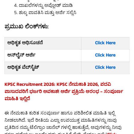
ದಾಖಲೆಗಳನ್ನು ಅಪ್ಲೋಡ್ ಮಾಡಿ
ಶುಲ್ಕ ಪಾವತಿಸಿ ಮತ್ತು ಅರ್ಜಿ ಸಲ್ಲಿಸಿ
ಪ್ರಮುಖ ಲಿಂಕ್‌ಗಳು:
ಅಧಿಕೃತ ಅಧಿಸೂಚನೆ
Click Here
ಆನ್‌ಲೈನ್ ಅರ್ಜಿ
Click Here
ಅಧಿಕೃತ ವೆಬ್‌ಸೈಟ್
Click Here
KPSC Recruitment 2026: KPSC ನೇಮಕಾತಿ 2026, ಪದವಿ
ಪಾಸಾದವರಿಗೆ ಭರ್ಜರಿ ಅವಕಾಶ! ಅರ್ಜಿ ಪ್ರಕ್ರಿಯೆ ಆರಂಭ – ಸಂಪೂರ್ಣ
ಮಾಹಿತಿ ಇಲ್ಲಿದೆ
ಈ ನೇಮಕಾತಿ ಕುರಿತ ಸಂಪೂರ್ಣ ಹಾಗೂ ಪರಿಶೀಲಿತ ಮಾಹಿತಿ ಇಲ್ಲಿ
ನೀಡಲಾಗಿದೆ. ಇದೆ ರೀತಿಯ ಎಲ್ಲಾ ಉಪಯುಕ್ತ ಮಾಹಿತಿಗಳನ್ನು ನಾವು
ಪ್ರತಿದಿನ ನಮ್ಮ ಟೆಲಿಗ್ರಾಂ ಚಾನೆಲ್ ಗಳಲ್ಲಿ ಹಾಕುತ್ತೆವೆ, ಅವುಗಳನ್ನು ನೀವು