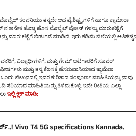
ಯ ಮೊಬೈಲ್ ಕಂಪನಿಯು ತನ್ನದೇ ಆದ ವೈಶಿಷ್ಟ್ಯಗಳಿಗೆ ಹಾಗೂ ಕ್ಯಾಮೇರಾ
ಸೀರಿಸ್ ನ ಅನೇಕ ಹೊಚ್ಚ ಹೊಸ ಮೊಬೈಲ್ ಫೋನ್ ಗಳನ್ನು ಮಾರುಕಟ್ಟೆಗೆ
ು ಮಾರುಕಟ್ಟೆಗೆ ಬಿಡುಗಡೆ ಮಾಡಿದೆ. ಇದು ಕಡಿಮೆ ಬೆಲೆಯಲ್ಲಿ ಅತಿಹೆಚ್ಚಿ
ಕರಿಗೆ, ವಿದ್ಯಾರ್ಥಿಗಳಿಗೆ, ಮತ್ತು ಗೇಮ್ ಆಟಗಾರರಿಗೆ ಸೂಪರ್
I ಫೀಚರ್ಗಳು ಮತ್ತು ತನ್ನ ಕೆಲಸಕ್ಕೆ ಹೆಸರುವಾಸಿಯಾದ ಕ್ಯಾಮೆರಾ
ಈ ಒಂದು ಲೇಖನದಲ್ಲಿ ಇದರ ಕುರಿತಾದ ಸಂಪೂರ್ಣ ಮಾಹಿತಿಯನ್ನು ನಾವು
ಿ ಸರಿಯಾದ ಮಾಹಿತಿಯನ್ನು ತಿಳಿದುಕೊಳ್ಳಿ. ಇದೇ ರೀತಿಯ ಎಲ್ಲಾ
ರಲು
ಇಲ್ಲಿ ಕ್ಲಿಕ್ ಮಾಡಿ;
ಜ್..! Vivo T4 5G specifications Kannada.