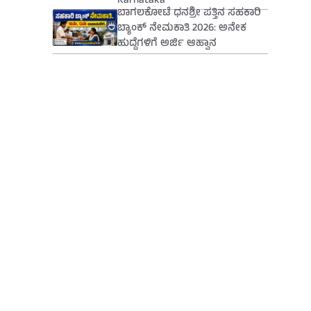
Karnataka
ಬಾಗಲಕೋಟೆ ಧನಶ್ರೀ ಪತ್ತಿನ ಸಹಕಾರಿ
ಬ್ಯಾಂಕ್ ನೇಮಕಾತಿ 2026: ಅನೇಕ
ಹುದ್ದೆಗಳಿಗೆ ಅರ್ಜಿ ಆಹ್ವಾನ