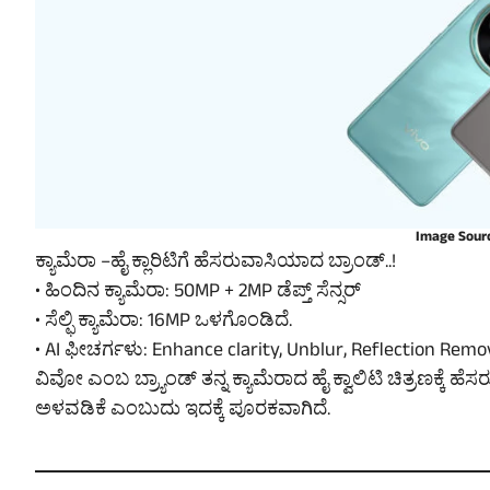
Image Sour
ಕ್ಯಾಮೆರಾ –ಹೈ ಕ್ಲಾರಿಟಿಗೆ ಹೆಸರುವಾಸಿಯಾದ ಬ್ರಾಂಡ್..!
• ಹಿಂದಿನ ಕ್ಯಾಮೆರಾ: 50MP + 2MP ಡೆಪ್ತ್ ಸೆನ್ಸರ್
• ಸೆಲ್ಫಿ ಕ್ಯಾಮೆರಾ: 16MP ಒಳಗೊಂಡಿದೆ.
• AI ಫೀಚರ್ಗಳು: Enhance clarity, Unblur, Reflection Remo
ವಿವೋ ಎಂಬ ಬ್ರ್ಯಾಂಡ್ ತನ್ನ ಕ್ಯಾಮೆರಾದ ಹೈ ಕ್ವಾಲಿಟಿ ಚಿತ್ರಣಕ್ಕೆ ಹ
ಅಳವಡಿಕೆ ಎಂಬುದು ಇದಕ್ಕೆ ಪೂರಕವಾಗಿದೆ.