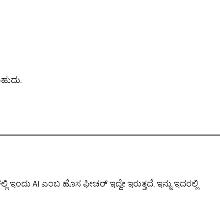
ಹುದು.
್ಲಿ ಇಂದು AI ಎಂಬ ಹೊಸ ಫೀಚರ್ ಇದ್ದೇ ಇರುತ್ತದೆ. ಇನ್ನು ಇದರಲ್ಲಿ