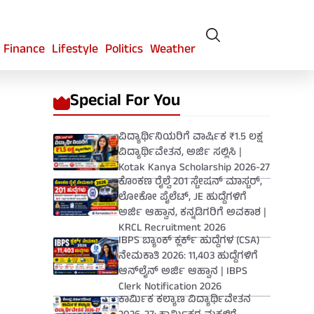
Finance
Lifestyle
Politics
Weather
Special For You
ವಿದ್ಯಾರ್ಥಿನಿಯರಿಗೆ ವಾರ್ಷಿಕ ₹1.5 ಲಕ್ಷ
ವಿದ್ಯಾರ್ಥಿವೇತನ, ಅರ್ಜಿ ಸಲ್ಲಿಸಿ |
Kotak Kanya Scholarship 2026-27
ಕೊಂಕಣ ರೈಲ್ವೆ 201 ಸ್ಟೇಷನ್ ಮಾಸ್ಟರ್,
ಲೋಕೋ ಪೈಲೆಟ್, JE ಹುದ್ದೆಗಳಿಗೆ
ಅರ್ಜಿ ಆಹ್ವಾನ, ಕನ್ನಡಿಗರಿಗೆ ಅವಕಾಶ |
KRCL Recruitment 2026
IBPS ಬ್ಯಾಂಕ್ ಕ್ಲರ್ಕ್ ಹುದ್ದೆಗಳ (CSA)
ನೇಮಕಾತಿ 2026: 11,403 ಹುದ್ದೆಗಳಿಗೆ
ಆನ್‌ಲೈನ್ ಅರ್ಜಿ ಆಹ್ವಾನ | IBPS
Clerk Notification 2026
ಕಾರ್ಮಿಕ ಕಲ್ಯಾಣ ವಿದ್ಯಾರ್ಥಿವೇತನ