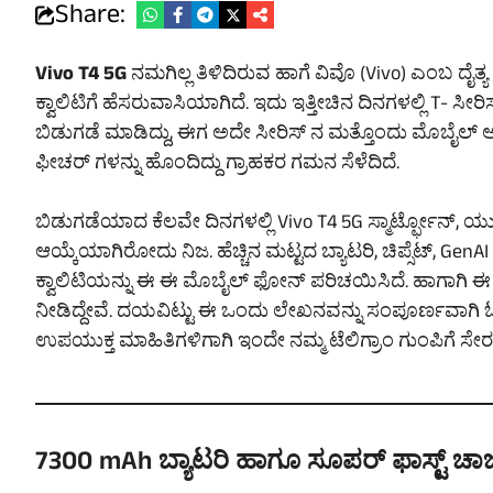
Share:
Vivo T4 5G
ನಮಗಿಲ್ಲ ತಿಳಿದಿರುವ ಹಾಗೆ ವಿವೊ (Vivo) ಎಂಬ ದೈತ್
ಕ್ವಾಲಿಟಿಗೆ ಹೆಸರುವಾಸಿಯಾಗಿದೆ. ಇದು ಇತ್ತೀಚಿನ ದಿನಗಳಲ್ಲಿ T- 
ಬಿಡುಗಡೆ ಮಾಡಿದ್ದು, ಈಗ ಅದೇ ಸೀರಿಸ್ ನ ಮತ್ತೊಂದು ಮೊಬೈಲ್ ಅನ್ನ
ಫೀಚರ್ ಗಳನ್ನು ಹೊಂದಿದ್ದು ಗ್ರಾಹಕರ ಗಮನ ಸೆಳೆದಿದೆ.
ಬಿಡುಗಡೆಯಾದ ಕೆಲವೇ ದಿನಗಳಲ್ಲಿ Vivo T4 5G ಸ್ಮಾರ್ಟ್ಫೋನ್, ಯುವ
ಆಯ್ಕೆಯಾಗಿರೋದು ನಿಜ. ಹೆಚ್ಚಿನ ಮಟ್ಟದ ಬ್ಯಾಟರಿ, ಚಿಪ್ಸೆಟ್, GenA
ಕ್ವಾಲಿಟಿಯನ್ನು ಈ ಈ ಮೊಬೈಲ್ ಫೋನ್ ಪರಿಚಯಿಸಿದೆ. ಹಾಗಾಗಿ 
ನೀಡಿದ್ದೇವೆ. ದಯವಿಟ್ಟು ಈ ಒಂದು ಲೇಖನವನ್ನು ಸಂಪೂರ್ಣವಾಗಿ ಓದ
ಉಪಯುಕ್ತ ಮಾಹಿತಿಗಳಿಗಾಗಿ ಇಂದೇ ನಮ್ಮ ಟೆಲಿಗ್ರಾಂ ಗುಂಪಿಗೆ ಸೇ
7300 mAh ಬ್ಯಾಟರಿ ಹಾಗೂ ಸೂಪರ್ ಫಾಸ್ಟ್ ಚಾರ್