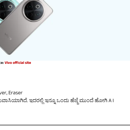
ce:
Vivo official site
ver, Eraser
ೆಸರುವಾಸಿಯಾಗಿದೆ. ಇದರಲ್ಲಿ ಇನ್ನೂ ಒಂದು ಹೆಜ್ಜೆ ಮುಂದೆ ಹೋಗಿ A I