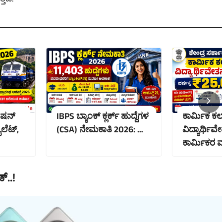
ತದೆ.
ಟೇಷನ್
IBPS ಬ್ಯಾಂಕ್ ಕ್ಲರ್ಕ್ ಹುದ್ದೆಗಳ
ಕಾರ್ಮಿಕ ಕಲ
ಲೆಟ್,
(CSA) ನೇಮಕಾತಿ 2026: …
ವಿದ್ಯಾರ್ಥಿ
ಕಾರ್ಮಿಕರ
್..!