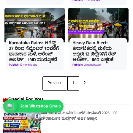
Publish:
11 months ago
Karnataka Rains: ಆಗಸ್ಟ್
Heavy Rain Alert:
27 ರಿಂದ ಸೆಪ್ಟೆಂಬರ್ 1ರವರೆಗೆ
ಕರ್ನಾಟಕದಲ್ಲಿ ಮಳೆಯ
ಧಾರಾಕಾರ ಮಳೆ, ಆರೆಂಜ್
ಅಬ್ಬರ! 12 ಜಿಲ್ಲೆಗಳಿಗೆ ರೆಡ್
ಅಲರ್ಟ್ – IMD ಮುನ್ಸೂಚನೆ
ಅಲರ್ಟ್..! IMD ಎಚ್ಚರಿಕೆ.
Publish:
12 months ago
Publish:
12 months ago
Previous
1
2
Special For You
Join WhatsApp Group
ಬೆಂಗಳೂರು ಮಹಾನಗರ ಪಾಲಿಕೆ ನೇಮಕಾತಿ 2026 | 102
ಪೌರಕಾರ್ಮಿಕ ಹುದ್ದೆಗಳಿಗೆ ಅರ್ಜಿ ಆಹ್ವಾನ