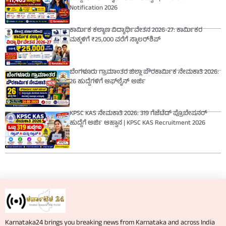
Notification 2026
ಕಾರ್ಮಿಕ ಕಲ್ಯಾಣ ವಿದ್ಯಾರ್ಥಿವೇತನ 2026-27: ಕಾರ್ಮಿಕರ
ಮಕ್ಕಳಿಗೆ ₹25,000 ವರೆಗೆ ಸ್ಕಾಲರ್‌ಶಿಪ್
ಬೆಂಗಳೂರು ಗ್ರಾಮಾಂತರ ಜಿಲ್ಲಾ ಪೌರಕಾರ್ಮಿಕ ನೇಮಕಾತಿ 2026:
26 ಹುದ್ದೆಗಳಿಗೆ ಆಫ್‌ಲೈನ್ ಅರ್ಜಿ
KPSC KAS ನೇಮಕಾತಿ 2026: 319 ಗೆಜೆಟೆಡ್ ಪ್ರೊಬೇಷನರ್
ಹುದ್ದೆಗೆ ಅರ್ಜಿ ಆಹ್ವಾನ | KPSC KAS Recruitment 2026
Karnataka24 brings you breaking news from Karnataka and across India