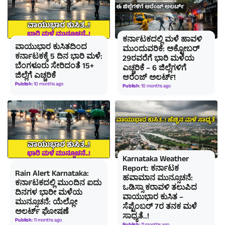
ಕರ್ನಾಟಕದಲ್ಲಿ ಮಳೆ ಹಾವಳಿ
ವಾಯುಭಾರ ಕುಸಿತದಿಂದ
ಮುಂದುವರಿಕೆ: ಅಕ್ಟೋಬರ್
ಕರ್ನಾಟಕಕ್ಕೆ 5 ದಿನ ಭಾರಿ ಮಳೆ:
29ರವರೆಗೆ ಭಾರಿ ಮಳೆಯ
ಬೆಂಗಳೂರು ಸೇರಿದಂತೆ 15+
ಎಚ್ಚರಿಕೆ – 6 ಜಿಲ್ಲೆಗಳಿಗೆ
ಜಿಲ್ಲೆಗೆ ಎಚ್ಚರಿಕೆ
ಆರೆಂಜ್ ಅಲರ್ಟ್!
Publish:
10 months ago
Publish:
10 months ago
Karnataka Weather
Report: ಕರ್ನಾಟಕ
Rain Alert Karnataka:
ಹವಾಮಾನ ಮುನ್ಸೂಚನೆ:
ಕರ್ನಾಟಕದಲ್ಲಿ ಮುಂದಿನ ಐದು
ಒಡಿಸ್ಸಾ ಕರಾವಳಿ ತಲುಪಿದ
ದಿನಗಳ ಭಾರೀ ಮಳೆಯ
ವಾಯುಭಾರ ಕುಸಿತ –
ಮುನ್ಸೂಚನೆ: ಯೆಲ್ಲೋ
ಸೆಪ್ಟೆಂಬರ್ 7ರ ತನಕ ಮಳೆ
ಅಲರ್ಟ್ ಘೋಷಣೆ
ಸಾಧ್ಯತೆ..!
Publish:
11 months ago